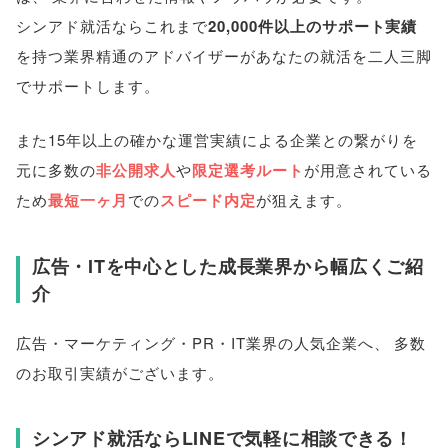
シンアド就活ならこれまで
20,000件以上のサポート実績
を持つ業界精通のアドバイザーがあなたの就活を二人三脚
でサポートします
。
また15年以上の確かな運営実績による企業との繋がりを
元に多数の
非公開求人
や
限定選考ルート
が用意されている
ため
最短一ヶ月
での
スピード内定
が狙えます
。
広告・ITを中心とした成長業界から幅広くご紹
介
広告・マーケティング・PR・IT業界の人気企業へ
、
多数
のお取引実績がございます
。
シンアド就活ならLINEで気軽に相談できる！