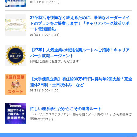
08/21 (10:00~11:00)
27卒就活を後悔なく終えるために、最適なオーダーメイ
ドのプランをご提案します！『キャリアパーク就活サポ
ート電話面談』
08/12 (11:00~11:15)
【27卒】人気企業の特別推薦ルートへご招待！キャリア
パーク就職エージェント
日時はご自由にお選びいただけます
【大手優良企業】初任給30万4千円+賞与年2回支給 / 完全
週休2日制・土日祝休み など
08/21 (10:00~11:00)
忙しい理系学生だからこその選考ルート
「パーソルクロステクノロジー様から届くメール内のURL」 から動画をご
視聴いただけます。