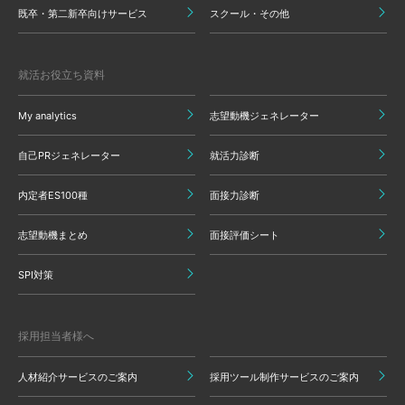
既卒・第二新卒向けサービス
スクール・その他
就活お役立ち資料
My analytics
志望動機ジェネレーター
自己PRジェネレーター
就活力診断
内定者ES100種
面接力診断
志望動機まとめ
面接評価シート
SPI対策
採用担当者様へ
人材紹介サービスのご案内
採用ツール制作サービスのご案内