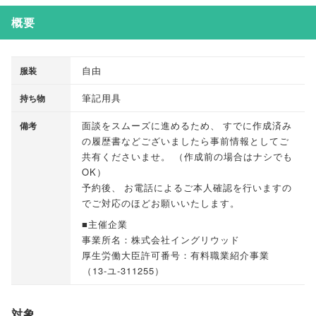
概要
自由
服装
筆記用具
持ち物
面談をスムーズに進めるため
、
すでに作成済み
備考
の履歴書などございましたら事前情報としてご
共有くださいませ
。
（
作成前の場合はナシでも
OK
）
予約後
、
お電話によるご本人確認を行いますの
でご対応のほどお願いいたします
。
■主催企業
事業所名：株式会社イングリウッド
厚生労働大臣許可番号：有料職業紹介事業
（
13-ユ-311255
）
対象