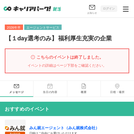
ログイン
お知らせ
2026年卒
エージェントサービス
【
１day選考のみ
】
福利厚生充実の企業
こちらのイベントは終了しました。
イベントの詳細はページ下部をご確認ください。
メッセージ
当日の内容
概要
日程・場所
おすすめのイベント
みん就エージェント（みん就株式会社）
日時はご自由にお選びいただけます