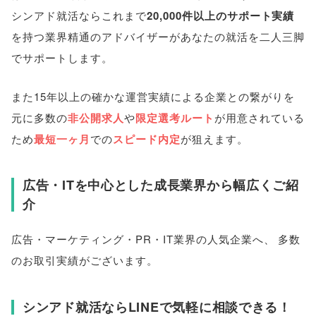
シンアド就活ならこれまで
20,000件以上のサポート実績
を持つ業界精通のアドバイザーがあなたの就活を二人三脚
でサポートします
。
また15年以上の確かな運営実績による企業との繋がりを
元に多数の
非公開求人
や
限定選考ルート
が用意されている
ため
最短一ヶ月
での
スピード内定
が狙えます
。
広告・ITを中心とした成長業界から幅広くご紹
介
広告・マーケティング・PR・IT業界の人気企業へ
、
多数
のお取引実績がございます
。
シンアド就活ならLINEで気軽に相談できる！