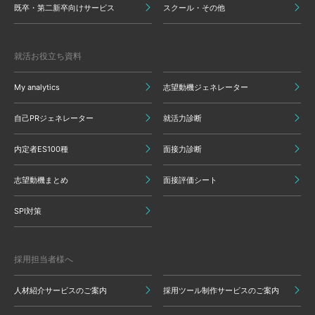
既卒・第二新卒向けサービス
スクール・その他
就活お役立ち資料
My analytics
志望動機ジェネレーター
自己PRジェネレーター
就活力診断
内定者ES100種
面接力診断
志望動機まとめ
面接評価シート
SPI対策
採用担当者様へ
人材紹介サービスのご案内
採用ツール制作サービスのご案内