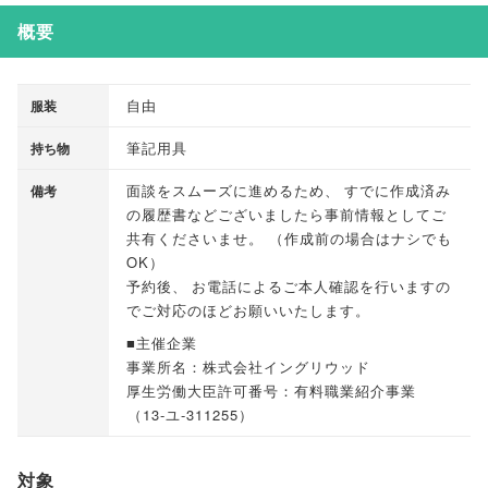
概要
自由
服装
筆記用具
持ち物
面談をスムーズに進めるため
、
すでに作成済み
備考
の履歴書などございましたら事前情報としてご
共有くださいませ
。
（
作成前の場合はナシでも
OK
）
予約後
、
お電話によるご本人確認を行いますの
でご対応のほどお願いいたします
。
■主催企業
事業所名：株式会社イングリウッド
厚生労働大臣許可番号：有料職業紹介事業
（
13-ユ-311255
）
対象