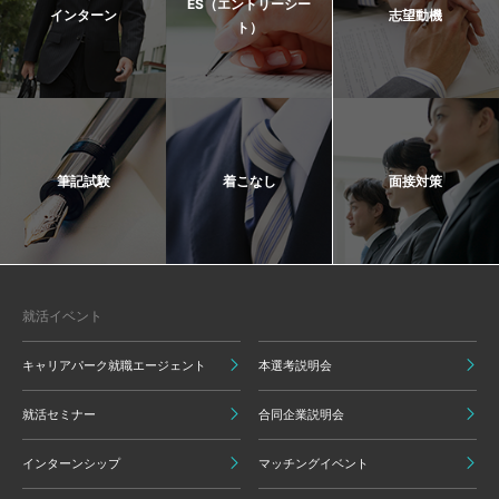
ES（エントリーシー
インターン
志望動機
ト）
筆記試験
着こなし
面接対策
就活イベント
キャリアパーク就職エージェント
本選考説明会
就活セミナー
合同企業説明会
インターンシップ
マッチングイベント