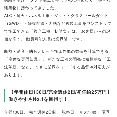
建築物に携わってきました
。
ALC・耐火・パネル工事・ダクト・グラスウールダクト
（
GWD
）
・冷媒配管・断熱など複数工事をワンストップ
で施工できる
「
複合工種一括請負
」
は
、
お客様からの評
価が高く
、
動員可能人員は業界随一です
。
断熱・消音・防音といった施工性能の数値を計算できる
「
高度な専門知識
」
、
新たな工法の開発に積極的な
「
工
法革新
」
など
、
まさに業界をリードする品質や対応力が
あります
。
【
年間休日130日/完全週休2日/初任給25万円
】
働きやすさNo.1を目指す！
年間130日
、
完全週休2日制
、
祝祭日
、
年末年始
、
夏季