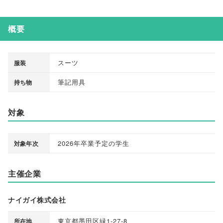
概要
スーツ
服装
筆記用具
持ち物
対象
2026年卒業予定の学生
対象年次
主催企業
ナイガイ株式会社
東京都墨田区緑1-27-8
所在地