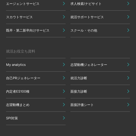
エージェントサービス
求人検索/ナビサイト
スカウトサービス
就活サポートサービス
既卒・第二新卒向けサービス
スクール・その他
就活お役立ち資料
My analytics
志望動機ジェネレーター
自己PRジェネレーター
就活力診断
内定者ES100種
面接力診断
志望動機まとめ
面接評価シート
SPI対策