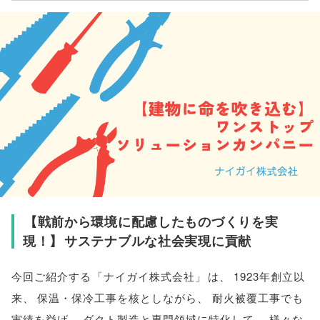
【
戦前から環境に配慮したものづくりを実
現！
】
サステナブルな社会実現に貢献
今回ご紹介する
「
ナイガイ株式会社
」
は
、
1923年創立以
来
、
保温・保冷工事を核としながら
、
耐火被覆工事でも
実績を挙げ
、
ダクト製造と専門領域に特化して
、
様々な