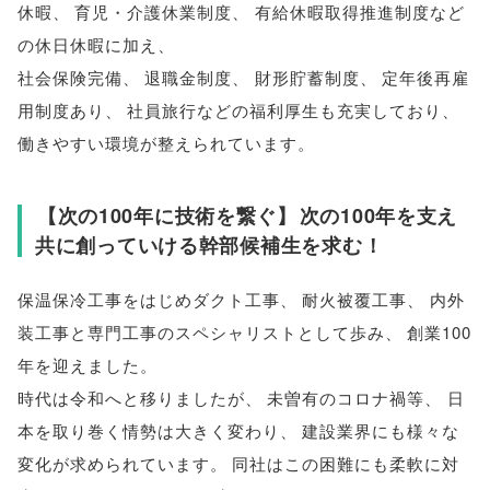
休暇
、
育児・介護休業制度
、
有給休暇取得推進制度など
の休日休暇に加え
、
社会保険完備
、
退職金制度
、
財形貯蓄制度
、
定年後再雇
用制度あり
、
社員旅行などの福利厚生も充実しており
、
働きやすい環境が整えられています
。
【
次の100年に技術を繋ぐ
】
次の100年を支え
共に創っていける幹部候補生を求む！
保温保冷工事をはじめダクト工事
、
耐火被覆工事
、
内外
装工事と専門工事のスペシャリストとして歩み
、
創業100
年を迎えました
。
時代は令和へと移りましたが
、
未曽有のコロナ禍等
、
日
本を取り巻く情勢は大きく変わり
、
建設業界にも様々な
変化が求められています
。
同社はこの困難にも柔軟に対