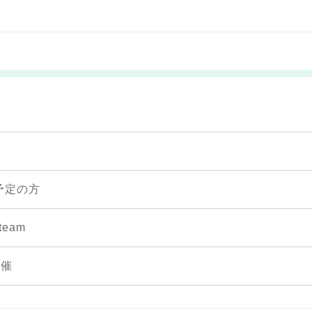
予定の方
eam
開催