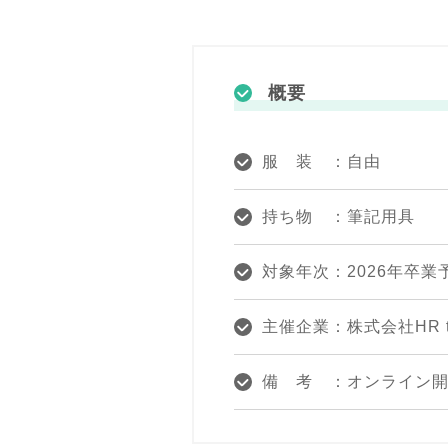
概要
服 装 ：自由
持ち物 ：筆記用具
対象年次：2026年卒業
主催企業：株式会社HR t
備 考 ：オンライン