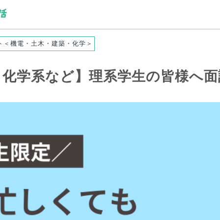
ト＜機電・土木・建築・化学＞
・化学系など】理系学生の
皆様
へ面