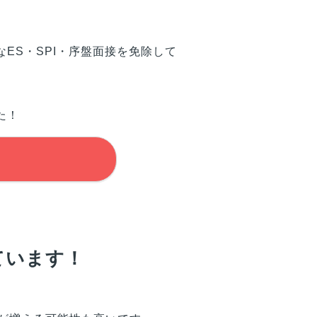
ES・SPI・序盤面接を免除して
た！
ています！