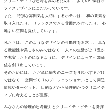
クリエイティブな思考を高めるために
、
多くの企業はオ
フィスデザインにこだわっています
。
また
、
特別な雰囲気を大切にするホテルは
、
和の要素を
取り入れたり
、
リラックスできる雰囲気を作ったり
、
心
地よい空間を提供しています
。
私たちは
、
このようなデザインの可能性を追求し
、
単な
る機能性や美しさのみではなく
、
人々の生活がより豊か
で充実したものになるように
、
デザインによって付加価
値を創り出しています
。
そのためには
、
ただ単に顧客のニーズを具現化するだけ
ではなく
、
空間づくりのプロフェッショナルとして周辺
環境やターゲット
、
目的などから論理的かつクリエイテ
ィブに考えることが重要
。
みなさんの論理的思考能力とクリエイティビティを発揮