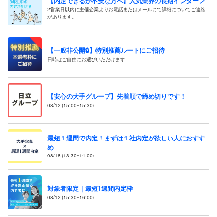
【内定できるか不安な方へ】人気業界の長期インターン
2営業日以内に主催企業よりお電話またはメールにて詳細についてご連絡
があります。
【一般非公開🔒️】特別推薦ルートにご招待
日時はご自由にお選びいただけます
【安心の大手グループ】先着順で締め切りです！
08/12 (15:00~15:30)
最短１週間で内定！まずは１社内定が欲しい人におすす
め
08/18 (13:30~14:00)
対象者限定｜最短1週間内定枠
08/12 (15:30~16:00)