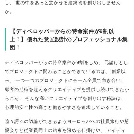
し
、
世の中をあっと驚かせる建築物を創り出しません
か
。
【
ディベロッパーからの特命案件が9割以
上！
】
優れた意匠設計のプロフェッショナル集
団！
ディベロッパーからの特命案件が9割をしめ
、
元請けとし
てプロジェクトに関わることができているのは
、
創業以
来
、
一つ一つのプロジェクトにチーム全員で向き合い
、
顧客の期待を超えるクリエイティブを提供し続けてきたか
らこそ
。
そんな高いクリエイティブを創り出す秘訣は
、
心理的安全性の高さと働きやすさを追求していること
。
喧々諤々の議論ができるようヨーロッパへの社員旅行や懇
親会など従業員同士の結束を深める仕掛けや
、
アイディ