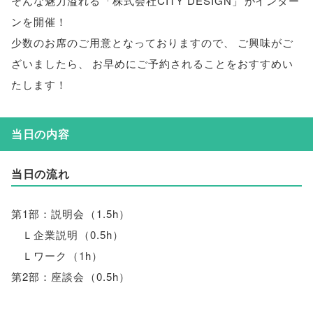
そんな魅力溢れる
「
株式会社CITY DESIGN
」
がインター
ンを開催！
少数のお席のご用意となっておりますので
、
ご興味がご
ざいましたら
、
お早めにご予約されることをおすすめい
たします！
当日の内容
当日の流れ
第1部：説明会
（
1.5h
）
Ｌ企業説明
（
0.5h
）
Ｌワーク
（
1h
）
第2部：座談会
（
0.5h
）