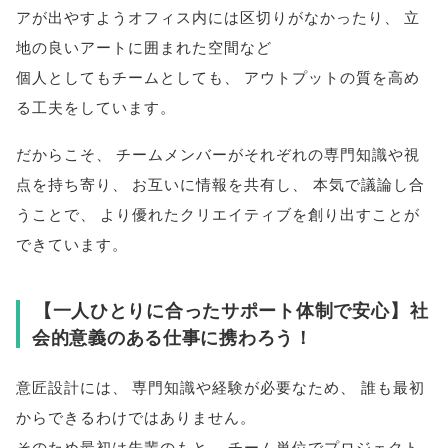
アが出やすようオフィス内には区切りがなかったり
、
立
地の良いアートに囲まれた空間など
個人としてもチームとしても
、
アウトプットの質を高め
る工夫をしています
。
だからこそ
、
チームメンバーがそれぞれの専門知識や視
点を持ち寄り
、
お互いに情報を共有し
、
本気で議論し合
うことで
、
より優れたクリエイティブを創り出すことが
できています
。
【
一人ひとりに合ったサポート体制で安心
】
社
会的意義のある仕事に携わろう！
意匠設計には
、
専門知識や経験が必要なため
、
誰も最初
からできるわけではありません
。
そのため最初は先輩のもと
、
チーム単位でプロジェクト