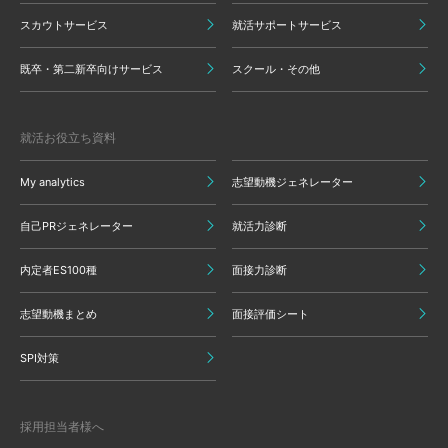
スカウトサービス
就活サポートサービス
既卒・第二新卒向けサービス
スクール・その他
就活お役立ち資料
My analytics
志望動機ジェネレーター
自己PRジェネレーター
就活力診断
内定者ES100種
面接力診断
志望動機まとめ
面接評価シート
SPI対策
採用担当者様へ