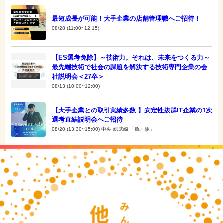
最短成長が可能！大手企業の店舗管理職へご招待！
08/28 (11:00~12:15)
【ES選考免除】～技術力。それは、未来をつくる力～
最先端技術で社会の課題を解決する技術専門企業の会
社説明会＜27卒＞
08/13 (10:00~12:00)
【大手企業との取引実績多数 】安定性抜群IT企業の1次
選考直結説明会へご招待
08/20 (13:30~15:00) 中央･総武線 「亀戸駅」
忙しい理系学生だからこその選考ルート
「パーソルクロステクノロジー様から届くメール内のURL」 から動画
をご視聴いただけます。