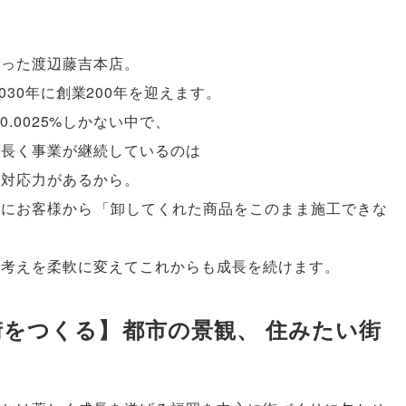
まった渡辺藤吉本店
。
2030年に創業200年を迎えます
。
.0025%しかない中で
、
け長く事業が継続しているのは
る対応力があるから
。
社にお客様から
「
卸してくれた商品をこのまま施工できな
考えを柔軟に変えてこれからも成長を続けます
。
街をつくる
】
都市の景観
、
住みたい街