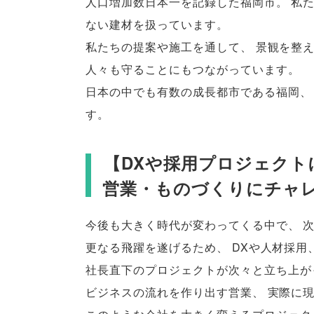
人口増加数日本一を記録した福岡市
。
私
ない建材を扱っています
。
私たちの提案や施工を通して
、
景観を整
人々も守ることにもつながっています
。
日本の中でも有数の成長都市である福岡
、
す
。
【
DXや採用プロジェクト
営業・ものづくりにチャ
今後も大きく時代が変わってくる中で
、
更なる飛躍を遂げるため
、
DXや人材採用
社長直下のプロジェクトが次々と立ち上が
ビジネスの流れを作り出す営業
、
実際に