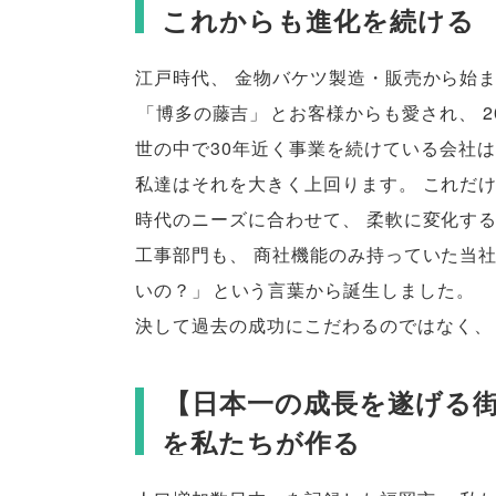
これからも進化を続ける
江戸時代
、
金物バケツ製造・販売から始
「
博多の藤吉
」
とお客様からも愛され
、
世の中で30年近く事業を続けている会社は0
私達はそれを大きく上回ります
。
これだ
時代のニーズに合わせて
、
柔軟に変化す
工事部門も
、
商社機能のみ持っていた当
いの？
」
という言葉から誕生しました
。
決して過去の成功にこだわるのではなく
、
【
日本一の成長を遂げる
を私たちが作る