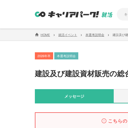
›
›
›
HOME
就活イベント
本選考説明会
建設及び
2026年卒
本選考説明会
建設及び建設資材販売の総
メッセージ
こちらの