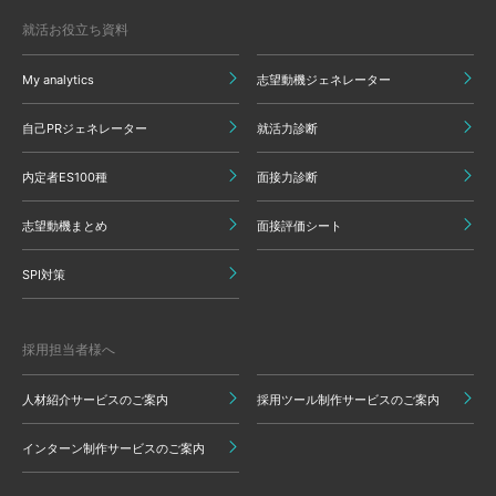
就活お役立ち資料
My analytics
志望動機ジェネレーター
自己PRジェネレーター
就活力診断
内定者ES100種
面接力診断
志望動機まとめ
面接評価シート
SPI対策
採用担当者様へ
人材紹介サービスのご案内
採用ツール制作サービスのご案内
インターン制作サービスのご案内