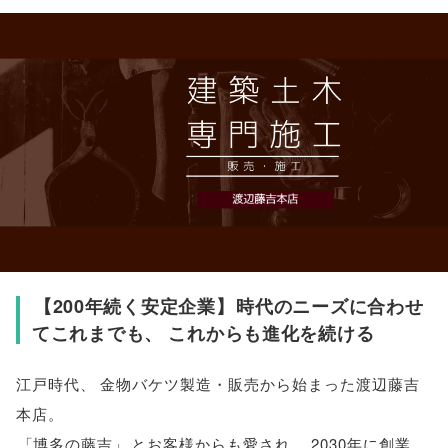
【
200年続く安定企業
】
時代のニーズに合わせ
てこれまでも
、
これからも進化を続ける
江戸時代
、
金物バケツ製造・販売から始まった渡辺藤吉
本店
。
「
博多の藤吉
」
とお客様からも愛され
、
2030年に創業