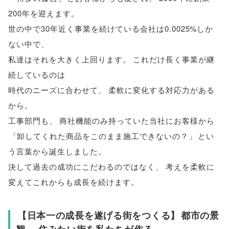
200年を迎えます
。
世の中で30年近く事業を続けている会社は0.0025%しか
ない中で
、
私達はそれを大きく上回ります
。
これだけ長く事業が継
続しているのは
時代のニーズに合わせて
、
柔軟に変化する対応力がある
から
。
工事部門も
、
商社機能のみ持っていた当社にお客様から
「
卸してくれた商品をこのまま施工できないの？
」
とい
う言葉から誕生しました
。
決して過去の成功にこだわるのではなく
、
考えを柔軟に
変えてこれからも成長を続けます
。
【
日本一の成長を遂げる街をつくる
】
都市の景