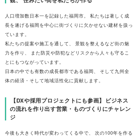
観
、
住みたい街を私たちが作る
人口増加数日本一を記録した福岡市
。
私たちは著しく成
長を遂げる福岡を中心に街づくりに欠かせない建材を扱っ
ています
。
私たちの提案や施工を通して
、
景観を整えるなど街の魅
力を作り
、
また防災や防犯などリスクから人々も守るこ
とにもつながっています
。
日本の中でも有数の成長都市である福岡
、
そして九州全
体の経済・そして地域活性化に貢献します
。
【
DXや採用プロジェクトにも参画
】
ビジネス
の流れを作り出す営業・ものづくりにチャレン
ジ
今後も大きく時代が変わってくる中で
、
次の100年を作る