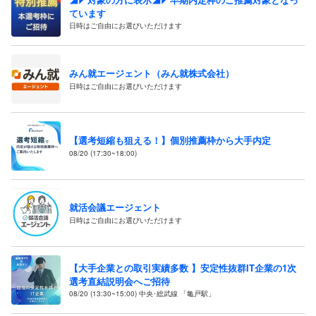
ています
日時はご自由にお選びいただけます
みん就エージェント（みん就株式会社）
日時はご自由にお選びいただけます
【選考短縮も狙える！】個別推薦枠から大手内定
08/20 (17:30~18:00)
就活会議エージェント
日時はご自由にお選びいただけます
【大手企業との取引実績多数 】安定性抜群IT企業の1次
選考直結説明会へご招待
08/20 (13:30~15:00) 中央･総武線 「亀戸駅」