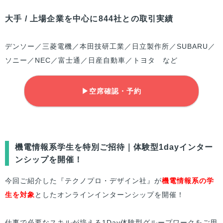
大手 / 上場企業を中心に844社との取引実績
デンソー／三菱電機／本田技研工業／日立製作所／SUBARU／
ソニー／NEC／富士通／日産自動車／トヨタ など
▶空席確認・予約
機電情報系学生を特別ご招待｜体験型1dayインター
ンシップを開催！
今回ご紹介した『テクノプロ・デザイン社』が
機電情報系の学
生を対象
としたオンラインインターンシップを開催！
仕事で必要なスキルが培える1Day体験型グループワークをご用