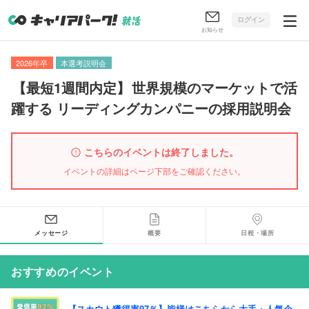
ログイン
お知らせ
2026年卒
本選考説明会
【
最短1週間内定
】
世界規模のマーケットで活
躍する リーディングカンパニーの採用説明会
こちらのイベントは終了しました。
イベントの詳細はページ下部をご確認ください。
メッセージ
概要
日程・場所
おすすめのイベント
【スカウト獲得率97％】皆様はこちらから大手・人気企