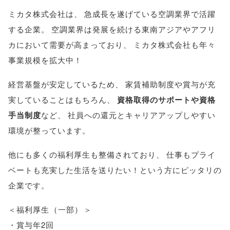
ミカタ株式会社は
、
急成長を遂げている空調業界で活躍
する企業
。
空調業界は発展を続ける東南アジアやアフリ
カにおいて需要が高まっており
、
ミカタ株式会社も年々
事業規模を拡大中！
経営基盤が安定しているため
、
家賃補助制度や賞与が充
実していることはもちろん
、
資格取得のサポートや資格
手当制度
など
、
社員への還元とキャリアアップしやすい
環境が整っています
。
他にも多くの福利厚生も整備されており
、
仕事もプライ
ベートも充実した生活を送りたい！という方にピッタリの
企業です
。
＜福利厚生
（
一部
）
＞
・賞与年2回