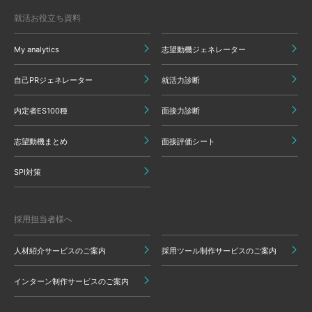
就活お役立ち資料
My analytics
志望動機ジェネレーター
自己PRジェネレーター
就活力診断
内定者ES100種
面接力診断
志望動機まとめ
面接評価シート
SPI対策
採用担当者様へ
人材紹介サービスのご案内
採用ツール制作サービスのご案内
インターン制作サービスのご案内