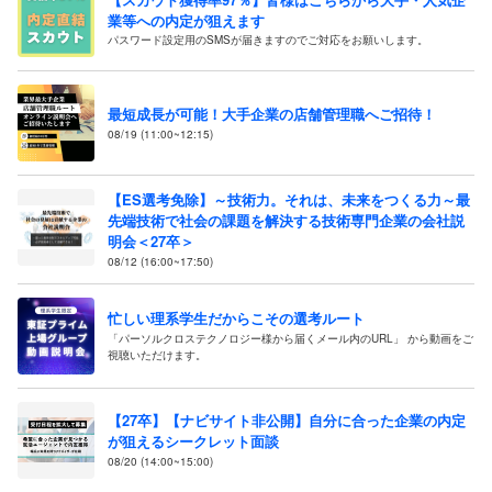
業等への内定が狙えます
パスワード設定用のSMSが届きますのでご対応をお願いします。
最短成長が可能！大手企業の店舗管理職へご招待！
08/19 (11:00~12:15)
【ES選考免除】～技術力。それは、未来をつくる力～最
先端技術で社会の課題を解決する技術専門企業の会社説
明会＜27卒＞
08/12 (16:00~17:50)
忙しい理系学生だからこその選考ルート
「パーソルクロステクノロジー様から届くメール内のURL」 から動画をご
視聴いただけます。
【27卒】【ナビサイト非公開】自分に合った企業の内定
が狙えるシークレット面談
08/20 (14:00~15:00)