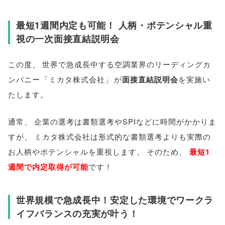
最短1週間内定も可能！ 人柄・ポテンシャル重
視の一次面接直結説明会
この度
、
世界で急成長中する空調業界のリーディングカ
ンパニー
「
ミカタ株式会社
」
が
面接直結説明会
を実施い
たします
。
通常
、
企業の選考は書類選考やSPIなどに時間がかかりま
すが
、
ミカタ株式会社は形式的な書類選考よりも実際の
お人柄やポテンシャルを重視します
。
そのため
、
最短1
週間で内定取得が可能
です！
世界規模で急成長中！安定した環境でワークラ
イフバランスの充実が叶う！