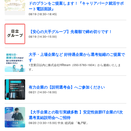
ドのプランをご提案します！『キャリアパーク就活サポ
ート電話面談』
08/19 (18:30~18:45)
【安心の大手グループ】先着順で締め切りです！
08/19 (14:30~15:00)
大手・上場企業など 好待遇企業から選考短縮のご提案で
す
1営業日以内に株式会社HRteam（050-5783-1604）から連絡いたしま
す。
有力企業の【説明選考会】へご参加ください
08/21 (14:00~16:00)
【大手企業との取引実績多数 】安定性抜群IT企業の1次
選考直結説明会へご招待
08/20 (13:30~15:00) 中央･総武線 「亀戸駅」