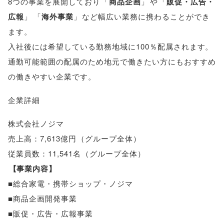
8つの事業を展開しており
「
商品企画
」
や
「
販促・広告・
広報
」
「
海外事業
」
など幅広い業務に携わることができ
ます
。
入社後には希望している勤務地域に100％配属されます
。
通勤可能範囲の配属のため地元で働きたい方にもおすすめ
の働きやすい企業です
。
企業詳細
株式会社ノジマ
売上高：7,613億円
（
グループ全体
）
従業員数：11,541名
（
グループ全体
）
【
事業内容
】
■総合家電・携帯ショップ・ノジマ
■商品企画開発事業
■販促・広告・広報事業