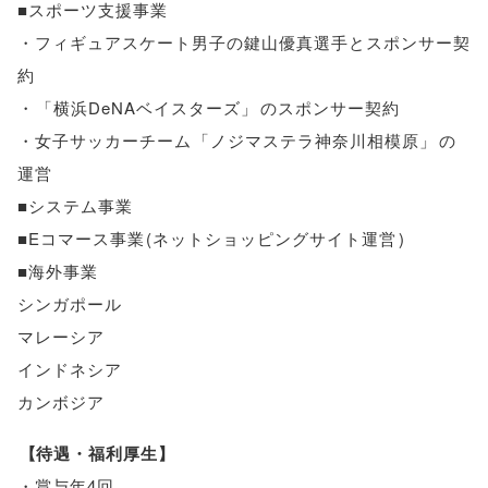
■スポーツ支援事業
・フィギュアスケート男子の鍵山優真選手とスポンサー契
約
・
「
横浜DeNAベイスターズ
」
のスポンサー契約
・女子サッカーチーム
「
ノジマステラ神奈川相模原
」
の
運営
■システム事業
■Eコマース事業
(
ネットショッピングサイト運営
)
■海外事業
シンガポール
マレーシア
インドネシア
カンボジア
【
待遇・福利厚生
】
・賞与年4回