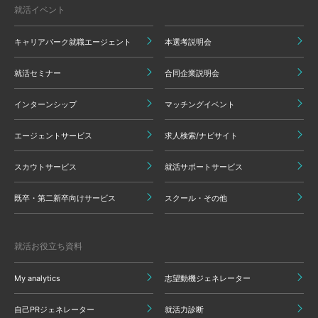
就活イベント
キャリアパーク就職エージェント
本選考説明会
就活セミナー
合同企業説明会
インターンシップ
マッチングイベント
エージェントサービス
求人検索/ナビサイト
スカウトサービス
就活サポートサービス
既卒・第二新卒向けサービス
スクール・その他
就活お役立ち資料
My analytics
志望動機ジェネレーター
自己PRジェネレーター
就活力診断