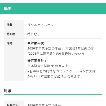
概要
リクルートスーツ
服装
特になし
持ち物
◆対象年次
：
備考
2026年卒業予定の学生
、
卒業後3年以内の方
(
2023年以降卒業
)
で就業経験のない方
◆応募条件
：
日本語能力試験N1程度以上
※お客様との円滑なコミュニケーションに支障
がない日本語能力が必須となります
。
対象
2026年卒業予定の学生
対象年次