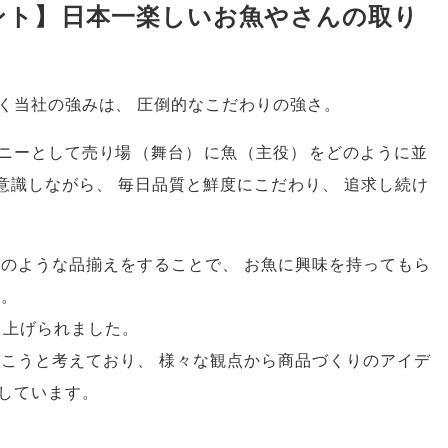
ント
】
日本一楽しいお魚やさんの取り
く当社の強みは
、
圧倒的なこだわりの強さ
。
ニーとして売り場
（
舞台
）
に魚
（
主役
）
をどのように並
意識しながら
、
毎日品質と鮮度にこだわり
、
追求し続け
かのような品揃えをすることで
、
お魚に興味を持ってもら
す
。
り上げられました
。
いこうと考えており
、
様々な観点から商品づくりのアイデ
しています
。