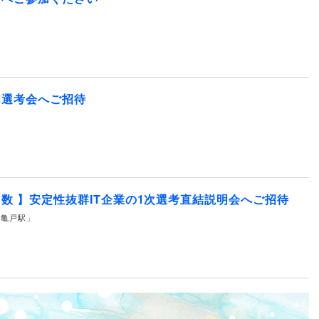
明選考会へご招待
数 】安定性抜群IT企業の1次選考直結説明会へご招待
線 「亀戸駅」