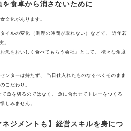
魚を食卓から消さないために
魚食文化があります
。
スタイルの変化
（
調理の時間が取れない
）
などで
、
近年若
実
。
一お魚をおいしく食べてもらう会社』として
、
様々な角度
工センターは持たず
、
当日仕入れたものなるべくそのまま
産のこだわり
。
せて魚を切るのではなく
、
魚に合わせてトレーをつくる
は惜しみません
。
マネジメントも
】
経営スキルを身につ