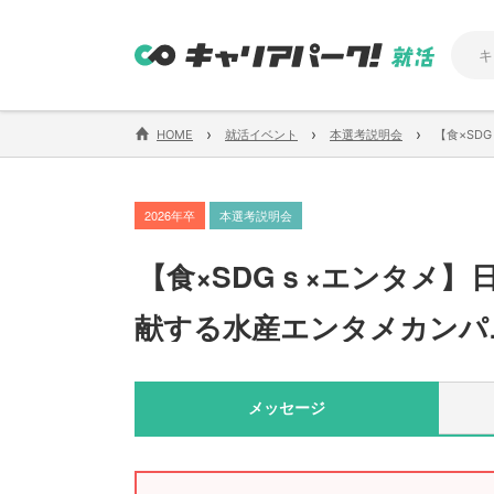
›
›
›
HOME
就活イベント
本選考説明会
【食×SD
2026年卒
本選考説明会
【
食×SDGｓ×エンタメ
】
献する水産エンタメカンパ
メッセージ