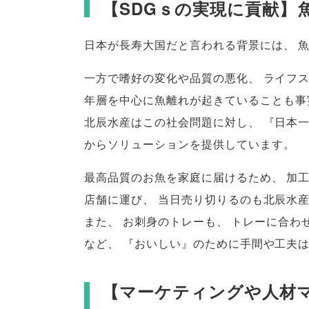
【
SDGｓの実現に貢献
】
日本が長寿大国だと言われる背景には
、
一方で嗜好の変化や品質の悪化
、
ライフ
年層を中心に魚離れが起きていることも事
北辰水産はこの社会問題に対し
、
『日本
からソリューションを提供しています
。
最高品質のお魚を家庭に届けるため
、
加
店舗に運び
、
当日売り切りるのも北辰水
また
、
お刺身のトレーも
、
トレーに合わ
など
、
『おいしい』のために手間や工夫
【
マーケティングや人材