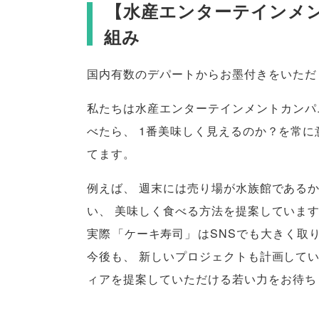
【
水産エンターテインメ
組み
国内有数のデパートからお墨付きをいただ
私たちは水産エンターテインメントカンパ
べたら
、
1番美味しく見えるのか？を常に
てます
。
例えば
、
週末には売り場が水族館である
い
、
美味しく食べる方法を提案していま
実際
「
ケーキ寿司
」
はSNSでも大きく取
今後も
、
新しいプロジェクトも計画して
ィアを提案していただける若い力をお待ち