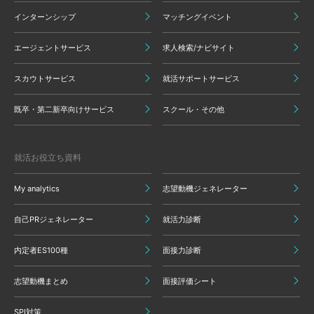
インターンシップ
マッチングイベント
エージェントサービス
求人検索/ナビサイト
スカウトサービス
就活サポートサービス
既卒・第二新卒向けサービス
スクール・その他
就活お役立ち資料
My analytics
志望動機ジェネレーター
自己PRジェネレーター
就活力診断
内定者ES100種
面接力診断
志望動機まとめ
面接評価シート
SPI対策