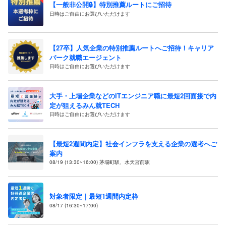
【一般非公開🔒️】特別推薦ルートにご招待
日時はご自由にお選びいただけます
【27卒】人気企業の特別推薦ルートへご招待！キャリア
パーク就職エージェント
日時はご自由にお選びいただけます
大手・上場企業などのITエンジニア職に最短2回面接で内
定が狙えるみん就TECH
日時はご自由にお選びいただけます
【最短2週間内定】社会インフラを支える企業の選考へご
案内
08/19 (13:30~16:00) 茅場町駅、水天宮前駅
対象者限定｜最短1週間内定枠
08/17 (16:30~17:00)