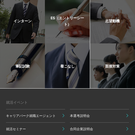
ES（エントリーシー
インターン
志望動機
ト）
筆記試験
着こなし
面接対策
就活イベント
キャリアパーク就職エージェント
本選考説明会
就活セミナー
合同企業説明会