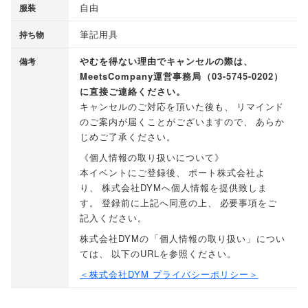
自由
服装
筆記用具
持ち物
やむを得ない理由でキャンセルの際は
、
備考
MeetsCompany運営事務局
（
03-5745-0202
）
に直接ご連絡ください
。
キャンセルのご対応を頂いた後も
、
リマインド
のご案内が届くことがございますので
、
あらか
じめご了承ください
。
《個人情報の取り扱いについて》
本イベントにご登録後
、
ポート株式会社よ
り
、
株式会社DYMへ個人情報を提供致しま
す
。
登録前に上記へ同意の上
、
必要事項をご
記入ください
。
株式会社DYMの
「
個人情報の取り扱い
」
につい
ては
、
以下のURLを参照ください
。
＜株式会社DYM プライバシーポリシー＞