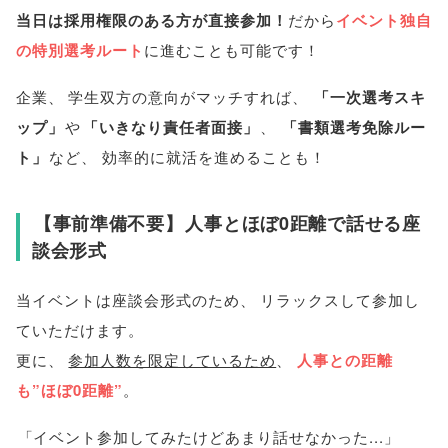
当日は採用権限のある方が直接参加！
だから
イベント独自
の特別選考ルート
に進むことも可能です！
企業
、
学生双方の意向がマッチすれば
、
「
一次選考スキ
ップ
」
や
「
いきなり責任者面接
」
、
「
書類選考免除ルー
ト
」
など
、
効率的に就活を進めることも！
【
事前準備不要
】
人事とほぼ0距離で話せる座
談会形式
当イベントは座談会形式のため
、
リラックスして参加し
ていただけます
。
更に
、
参加人数を限定しているため
、
人事との距離
も”ほぼ0距離”
。
「
イベント参加してみたけどあまり話せなかった...
」