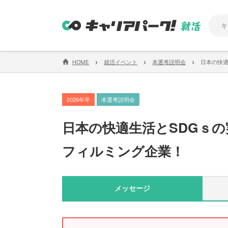
›
›
›
HOME
就活イベント
本選考説明会
日本の快適
2026年卒
本選考説明会
日本の快適生活とSDGｓ
フィルミング企業！
メッセージ