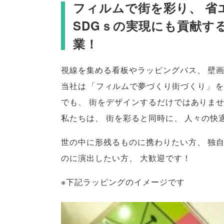
フィルムで街を彩り
、
省
SDGｓの実現にも貢献す
業！
視線を集める看板やラッピングバス
、
壁
当社は
「
フィルムで夢づくり街づくり
」
を
でも
、
街をデザインするだけではありま
私たちは
、
街を彩ると同時に
、
人々の快
世の中に形残るものに携わりたい方
、
独
のに演出したい方
、
大歓迎です！
※下記ラッピングのイメージです