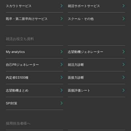
スカウトサービス
就活サポートサービス
既卒・第二新卒向けサービス
スクール・その他
就活お役立ち資料
My analytics
志望動機ジェネレーター
自己PRジェネレーター
就活力診断
内定者ES100種
面接力診断
志望動機まとめ
面接評価シート
SPI対策
採用担当者様へ