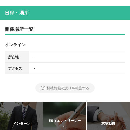
日程・場所
開催場所一覧
オンライン
-
所在地
-
アクセス
掲載情報の誤りを報告する
ES（エントリーシー
インターン
志望動機
ト）