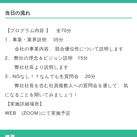
当日の流れ
【
プログラム内容
】
全70分
1．事業・業界説明 35分
会社の事業内容
、
競合優位性について説明します
2. 弊社の理念＆ビジョン説明 15分
弊社社長より説明します
3．NGなし！？なんでも生質問会 20分
弊社社長を含む社員複数人への質問会を通して
、
気
になることを聞いてみましょう！
【
実施詳細場所
】
WEB
(
ZOOM
)
にて実施予定
概要