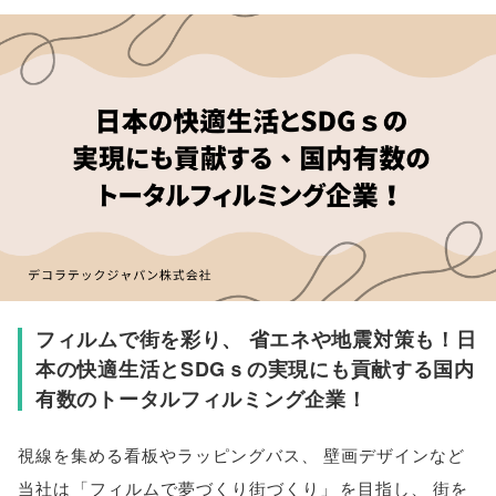
フィルムで街を彩り
、
省エネや地震対策も！日
本の快適生活とSDGｓの実現にも貢献する国内
有数のトータルフィルミング企業！
視線を集める看板やラッピングバス
、
壁画デザインなど
当社は
「
フィルムで夢づくり街づくり
」
を目指し
、
街を