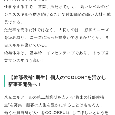
仕事をする中で
、
営業手法だけでなく
、
高いレベルのビ
ジネススキルも磨き続けることで付加価値の高い人材へ成
長できる
。
ただ車を売るだけではなく
、
大切なのは
、
顧客のニーズ
を汲み取り
、
ニーズに沿った提案ができるかどうか
。
各
自スキルを磨いている
。
給与体系は
、
基本給＋インセンティブであり
、
トップ営
業マンの年収も高い！
【
幹部候補1期生
】
個人の”COLOR”を活かし
新事業開発へ！
八光エルアールの第二創業期を支える“将来の幹部候補
生”を募集！顧客の人生を豊かにすることはもちろん
、
働く社員自身が人生をCOLORFULにしてほしいという思