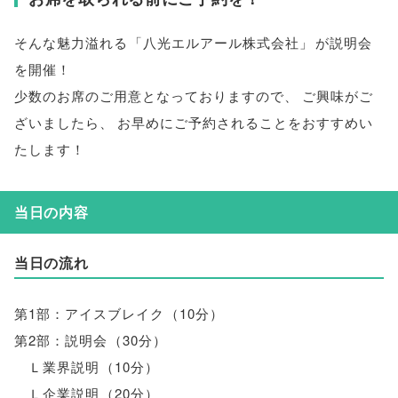
そんな魅力溢れる
「
八光エルアール株式会社
」
が説明会
を開催！
少数のお席のご用意となっておりますので
、
ご興味がご
ざいましたら
、
お早めにご予約されることをおすすめい
たします！
当日の内容
当日の流れ
第1部：アイスブレイク
（
10分
）
第2部：説明会
（
30分
）
Ｌ業界説明
（
10分
）
Ｌ企業説明
（
20分
）