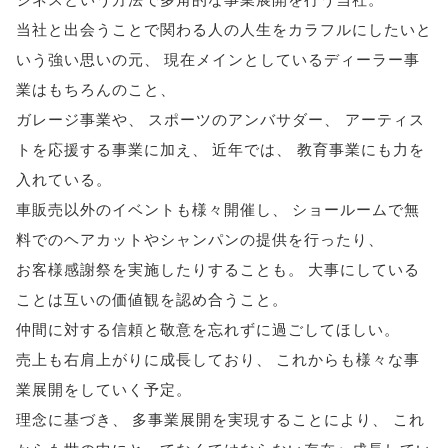
当社と出会うことで関わる人の人生をカラフルにしたいと
いう強い思いの元
、
現在メインとしているディーラー事
業はもちろんのこと
、
ガレージ事業や
、
スポーツのアンバサダー
、
アーティス
トを応援する事業に加え
、
近年では
、
教育事業にも力を
入れている
。
車販売以外のイベントも様々開催し
、
ショールームで無
料でのヘアカットやシャンパンの提供を行ったり
、
お客様感謝祭を実施したりすることも
。
大事にしている
ことは互いの価値観を認め合うこと
。
仲間に対する信頼と敬意を忘れずに過ごしてほしい
。
売上も右肩上がりに成長しており
、
これからも様々な事
業展開をしていく予定
。
理念に基づき
、
多事業展開を実現することにより
、
これ