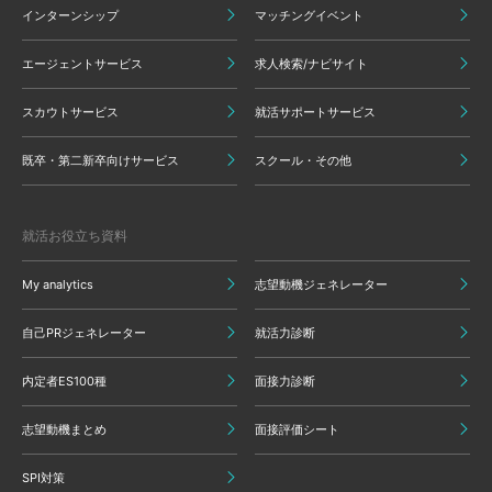
インターンシップ
マッチングイベント
エージェントサービス
求人検索/ナビサイト
スカウトサービス
就活サポートサービス
既卒・第二新卒向けサービス
スクール・その他
就活お役立ち資料
My analytics
志望動機ジェネレーター
自己PRジェネレーター
就活力診断
内定者ES100種
面接力診断
志望動機まとめ
面接評価シート
SPI対策