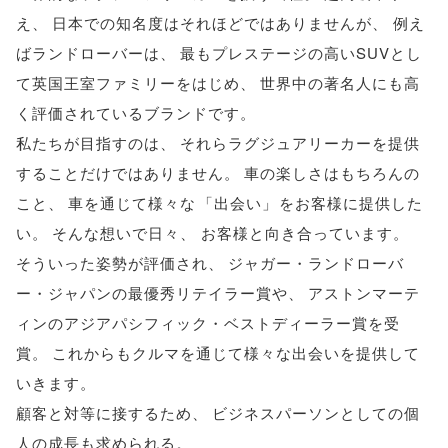
え
、
日本での知名度はそれほどではありませんが
、
例え
ばランドローバーは
、
最もプレステージの高いSUVとし
て英国王室ファミリーをはじめ
、
世界中の著名人にも高
く評価されているブランドです
。
私たちが目指すのは
、
それらラグジュアリーカーを提供
することだけではありません
。
車の楽しさはもちろんの
こと
、
車を通じて様々な
「
出会い
」
をお客様に提供した
い
。
そんな想いで日々
、
お客様と向き合っています
。
そういった姿勢が評価され
、
ジャガー・ランドローバ
ー・ジャパンの最優秀リテイラー賞や
、
アストンマーテ
ィンのアジアパシフィック・ベストディーラー賞を受
賞
。
これからもクルマを通じて様々な出会いを提供して
いきます
。
顧客と対等に接するため
、
ビジネスパーソンとしての個
人の成長も求められる
。