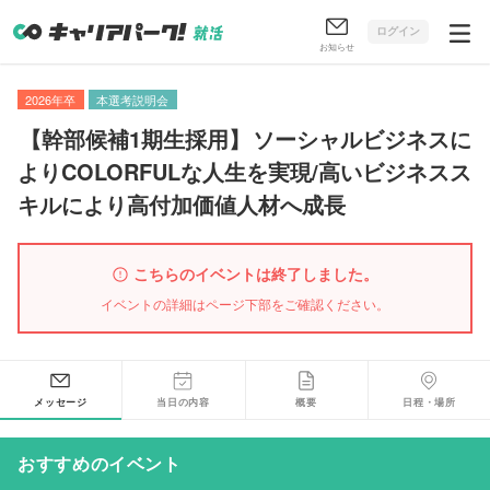
ログイン
お知らせ
2026年卒
本選考説明会
【
幹部候補1期生採用
】
ソーシャルビジネスに
よりCOLORFULな人生を実現/高いビジネスス
キルにより高付加価値人材へ成長
こちらのイベントは終了しました。
イベントの詳細はページ下部をご確認ください。
メッセージ
当日の内容
概要
日程・場所
おすすめのイベント