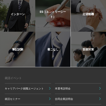
ES（エントリーシー
インターン
志望動機
ト）
筆記試験
着こなし
面接対策
就活イベント
キャリアパーク就職エージェント
本選考説明会
就活セミナー
合同企業説明会