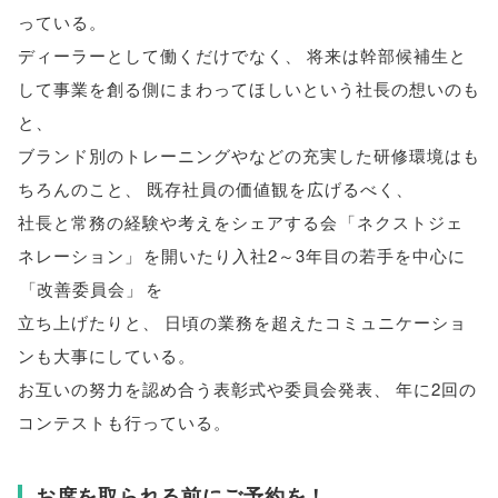
っている
。
ディーラーとして働くだけでなく
、
将来は幹部候補生と
して事業を創る側にまわってほしいという社長の想いのも
と
、
ブランド別のトレーニングやなどの充実した研修環境はも
ちろんのこと
、
既存社員の価値観を広げるべく
、
社長と常務の経験や考えをシェアする会
「
ネクストジェ
ネレーション
」
を開いたり入社2～3年目の若手を中心に
「
改善委員会
」
を
立ち上げたりと
、
日頃の業務を超えたコミュニケーショ
ンも大事にしている
。
お互いの努力を認め合う表彰式や委員会発表
、
年に2回の
コンテストも行っている
。
お席を取られる前にご予約を！