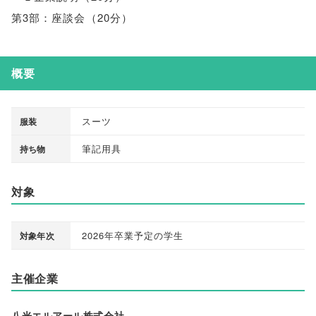
第3部：座談会
（
20分
）
概要
スーツ
服装
筆記用具
持ち物
対象
2026年卒業予定の学生
対象年次
主催企業
八光エルアール株式会社