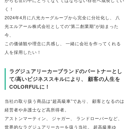
からも世の中にとってなくてはならない存在へ成長してい
く！
2024年4月に八光カーグループから完全に分社化し
、
八
光エルアール株式会社としての“第二創業期”が始まった
今
、
この価値観や理念に共感し
、
一緒に会社を作ってくれる
人を採用したい！
ラグジュアリーカーブランドのパートナーとし
て/高いビジネススキルにより
、
顧客の人生を
COLORFULに！
当社の取り扱う商品は“超高級車”であり
、
顧客となるのは
経営者や弁護士など高所得者
。
アストンマーティン
、
ジャガー
、
ランドローバーなど
、
世界的なラグジュアリーカーを扱う当社
。
超高級車ゆ