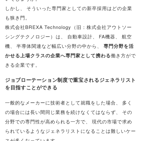
しかし
、
そういった専門家としての新卒採用はどの企業
も狭き門
。
株式会社BREXA Technology
（
旧：株式会社アウトソー
シングテクノロジー
）
は
、
自動車設計
、
FA機器
、
航空
機
、
半導体関連など幅広い分野の中から
、
専門分野を活
かせる上場クラスの企業へ専門家として携わる
働き方がで
きる企業です
。
ジョブローテーション制度で重宝されるジェネラリスト
を目指すことができる
一般的なメーカーに技術者として就職をした場合
、
多く
の場合には長い間同じ業務を続けなくてはならず
、
その
分野での専門性が高められる一方で
、
現代の市場で求め
られているようなジェネラリストになることは難しいケー
スが多くなっています
。