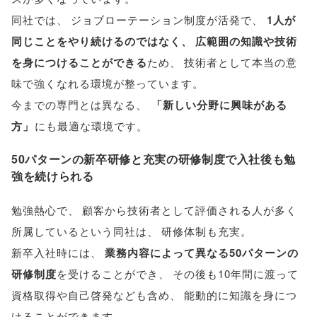
同社では
、
ジョブローテーション制度が活発で
、
1人が
同じことをやり続けるのではなく
、
広範囲の知識や技術
を身につけることができる
ため
、
技術者として本当の意
味で強くなれる環境が整っています
。
今までの専門とは異なる
、
「
新しい分野に興味がある
方
」
にも最適な環境です
。
50パターンの新卒研修と充実の研修制度で入社後も勉
強を続けられる
勉強熱心で
、
顧客から技術者として評価される人が多く
所属しているという同社は
、
研修体制も充実
。
新卒入社時には
、
業務内容によって異なる50パターンの
研修制度
を受けることができ
、
その後も10年間に渡って
資格取得や自己啓発なども含め
、
能動的に知識を身につ
けることができます
。