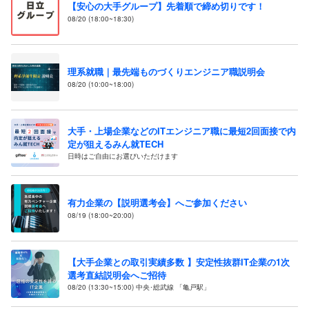
【安心の大手グループ】先着順で締め切りです！
08/20 (18:00~18:30)
理系就職｜最先端ものづくりエンジニア職説明会
08/20 (10:00~18:00)
大手・上場企業などのITエンジニア職に最短2回面接で内
定が狙えるみん就TECH
日時はご自由にお選びいただけます
有力企業の【説明選考会】へご参加ください
08/19 (18:00~20:00)
【大手企業との取引実績多数 】安定性抜群IT企業の1次
選考直結説明会へご招待
08/20 (13:30~15:00) 中央･総武線 「亀戸駅」