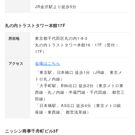
JR金沢駅より徒歩5分
丸の内トラストタワー本館17F
東京都千代田区丸の内1-8-3
所在地
丸の内トラストタワー本館16・17F
（
受付：
17F
）
会場はこちら
アクセス
「
東京駅
」
日本橋口 徒歩1分
（
JR線
、
東京メ
トロ丸ノ内線
）
「
大手町駅
」
B9b出口 徒歩2分
（
東京メトロ東
西線・丸ノ内線・半蔵門線・千代田線
、
都営三
田線
）
「
日本橋駅
」
A3出口 徒歩4分
（
東京メトロ銀
座線・東西線
、
都営浅草線
）
ニッシン商事千舟町ビル3F