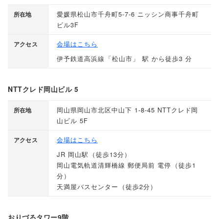
愛媛県松山市千舟町5-7-6 ニッシン商事千舟町
所在地
ビル3F
会場はこちら
アクセス
伊予鉄道高浜線
「
松山市
」
駅 から徒歩3 分
NTTクレド岡山ビル 5
岡山県岡山市北区中山下 1-8-45 NTTクレド岡
所在地
山ビル 5F
会場はこちら
アクセス
JR 岡山駅
（
徒歩13分
）
岡山電気軌道清輝橋線 郵便局前 電停
（
徒歩1
分
）
天満屋バスセンター
（
徒歩2分
）
おりづるタワー9階