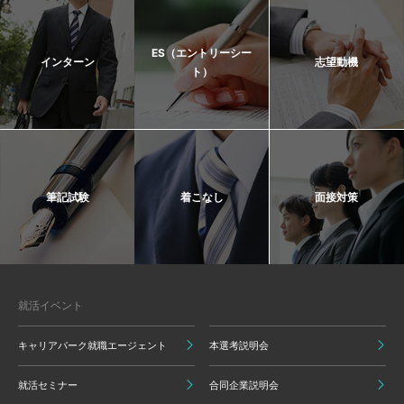
ES（エントリーシー
インターン
志望動機
ト）
筆記試験
着こなし
面接対策
就活イベント
キャリアパーク就職エージェント
本選考説明会
就活セミナー
合同企業説明会