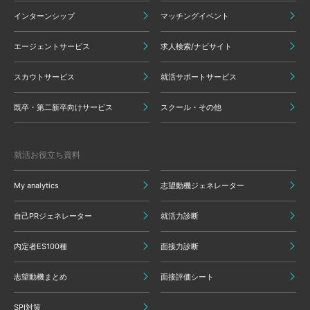
インターンシップ
マッチングイベント
エージェントサービス
求人検索/ナビサイト
スカウトサービス
就活サポートサービス
既卒・第二新卒向けサービス
スクール・その他
就活お役立ち資料
My analytics
志望動機ジェネレーター
自己PRジェネレーター
就活力診断
内定者ES100種
面接力診断
志望動機まとめ
面接評価シート
SPI対策