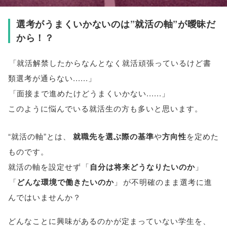
選考がうまくいかないのは”就活の軸”が曖昧だ
から！？
「
就活解禁したからなんとなく就活頑張っているけど書
類選考が通らない......
」
「
面接まで進めたけどうまくいかない......
」
このように悩んでいる就活生の方も多いと思います
。
“就活の軸”とは
、
就職先を選ぶ際の基準
や
方向性
を定めた
ものです
。
就活の軸を設定せず
「
自分は将来どうなりたいのか
」
「
どんな環境で働きたいのか
」
が不明確のまま選考に進
んではいませんか？
どんなことに興味があるのかが定まっていない学生を
、