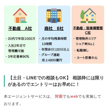
【
土日・LINEでの相談もOK
】
相談枠には限り
があるのでエントリーはお早めに！
本エージェントサービスは
、
対面
でも
web
でも実施して
おります
。