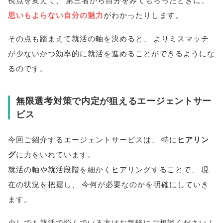
思いもよらない自分の魅力
がわかったりします
。
その点も踏まえて就活の軸を決めると
、
よりミスマッチ
が少ないかつ効率的に就活を進めることができるようにな
るのです
。
無限選考対策で内定が狙えるエージェントサー
ビス
今回ご紹介するエージェントサービスは
、
特に
ヒアリン
グ
に力をいれています
。
就活の軸や就活段階を細かくヒアリングすることで
、
現
在の状況を把握し
、
今何が必要なのかを明確にしていき
ます
。
少しでも就活で悩んでいる方はお気軽にご相談ください！