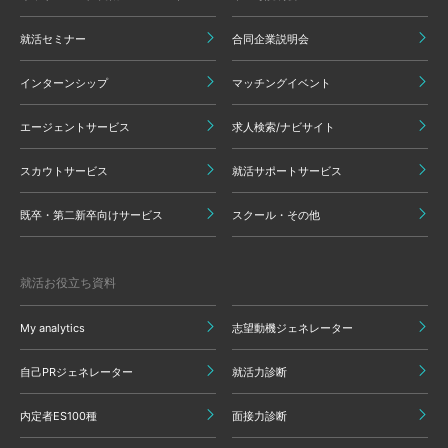
就活セミナー
合同企業説明会
インターンシップ
マッチングイベント
エージェントサービス
求人検索/ナビサイト
スカウトサービス
就活サポートサービス
既卒・第二新卒向けサービス
スクール・その他
就活お役立ち資料
My analytics
志望動機ジェネレーター
自己PRジェネレーター
就活力診断
内定者ES100種
面接力診断