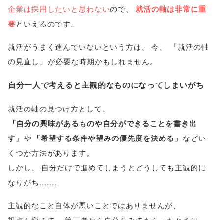
企業は採用したいと思わない
ので
、
就活の軸は非常に重
要
といえるのです
。
就活がうまく進んでいないという方は
、
今
、
「
就活の軸
の見直し
」
が必要な時期かもしれません
。
自分一人で考えると主観的なものになってしまいがち
就活の軸の見つけ方として
、
「
自分の興味があるものや自分ができることを書き出
す
」
や
「
希望する条件や望みの優先度を決める
」
などい
くつか方法があります
。
しかし
、
自分だけで進めてしまうとどうしても主観的に
なりがち......
。
主観的なこと自体が悪いことではありませんが
、
視点を変えて
、
第三者から自分をみてもらったときに
、