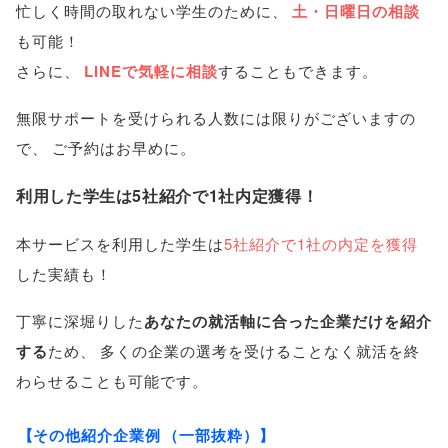
忙しく時間の取れない学生のために
、
土・日曜日の相談
も可能！
さらに
、
LINEで気軽に相談
することもできます
。
無限サポートを受けられる人数には限りがございますの
で
、
ご予約はお早めに
。
利用した学生は5社紹介で1社内定獲得！
本サービスを利用した学生は
5社紹介で1社の内定を獲得
した実績も！
丁寧に深堀りした
あなたの就活軸に合った企業だけを紹介
する
ため
、
多くの企業の選考を受けることなく就活を終
わらせることも可能です
。
【
その他紹介企業例
（
一部抜粋
）】