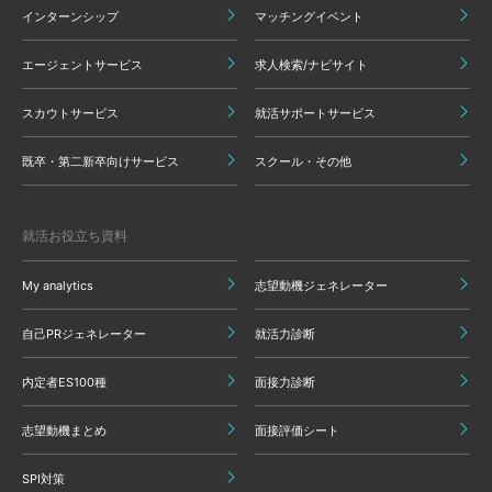
インターンシップ
マッチングイベント
エージェントサービス
求人検索/ナビサイト
スカウトサービス
就活サポートサービス
既卒・第二新卒向けサービス
スクール・その他
就活お役立ち資料
My analytics
志望動機ジェネレーター
自己PRジェネレーター
就活力診断
内定者ES100種
面接力診断
志望動機まとめ
面接評価シート
SPI対策