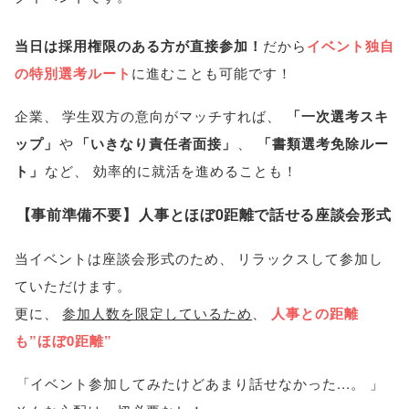
当日は採用権限のある方が直接参加！
だから
イベント独自
の特別選考ルート
に進むことも可能です！
企業
、
学生双方の意向がマッチすれば
、
「
一次選考スキ
ップ
」
や
「
いきなり責任者面接
」
、
「
書類選考免除ルー
ト
」
など
、
効率的に就活を進めることも！
【
事前準備不要
】
人事とほぼ0距離で話せる座談会形式
当イベントは座談会形式のため
、
リラックスして参加し
ていただけます
。
更に
、
参加人数を限定しているため
、
人事との距離
も”ほぼ0距離”
「
イベント参加してみたけどあまり話せなかった...
。
」