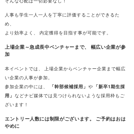
そんな心配は一切必要なし！
人事も学生一人一人を丁寧に評価することができるた
め
、
より効率よく
、
内定獲得を目指す事が可能です
。
上場企業～急成長中ベンチャーまで
、
幅広い企業が参
加
本イベントでは
、
上場企業からベンチャー企業まで幅広
い企業の人事が参加
。
参加企業の中には
、
「
幹部候補採用
」
や
「
新卒1期生採
用
」
などナビ媒体では見つけられないような採用枠もご
ざいます！
エントリー人数には制限がございます
。
ご予約はおは
やめに