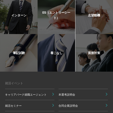
ES（エントリーシー
インターン
志望動機
ト）
筆記試験
着こなし
面接対策
就活イベント
キャリアパーク就職エージェント
本選考説明会
就活セミナー
合同企業説明会