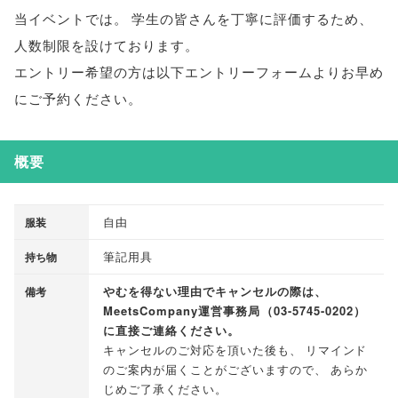
当イベントでは
。
学生の皆さんを丁寧に評価するため
、
人数制限を設けております
。
エントリー希望の方は以下エントリーフォームよりお早め
にご予約ください
。
概要
自由
服装
筆記用具
持ち物
やむを得ない理由でキャンセルの際は
、
備考
MeetsCompany運営事務局
（
03-5745-0202
）
に直接ご連絡ください
。
キャンセルのご対応を頂いた後も
、
リマインド
のご案内が届くことがございますので
、
あらか
じめご了承ください
。