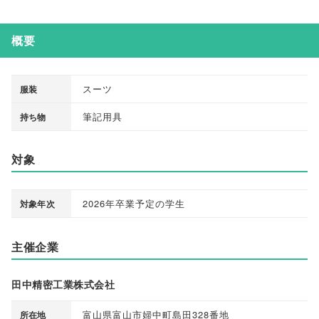
概要
スーツ
服装
筆記用具
持ち物
対象
2026年卒業予定の学生
対象年次
主催企業
田中精密工業株式会社
富山県富山市婦中町島田328番地
所在地