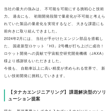
当社の最大の強みは
、
不可能を可能にする挑戦心と技術
力
。
過去にも
、
初期開発段階で量産化が不可能と考えら
れていた製品の量産化を実現するなど
、
大きな課題にも
前向きに取り組んできました
。
2024年2月には
、
当社が手がけたエンジン部品を搭載し
た
、
国産新型ロケット
「
H3
」
2号機が打ち上げに成功！
ロケット開発への貢献で宇宙航空研究開発機構
（
JAXA
）
様より感謝状もいただきました
。
今後も
、
自動車以上に高い精度が求められる世界で
、
新
しい技術開発に挑戦していきます
。
【
タナカエンジニアリング
】
課題解決型のソリ
ューション提案
現在
、
新規事業として力を入れているのがソリューショ