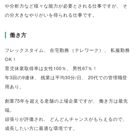
や分析力など様々な能力が必要とされる仕事ですが
、
そ
の分大きなやりがいを得られる仕事です
。
働き方
フレックスタイム
、
在宅勤務
（
テレワーク
）
、
私服勤務
OK！
育児休業取得率は女性100％
、
男性67％！
年3回の9連休
、
残業は平均30分/日
、
20代での管理職登
用あり
。
創業75年を超える老舗の上場企業ですが
、
働き方は最先
端
。
頑張りが評価され
、
どんどんチャンスがもらえるので
、
成長したい方に最適な環境です
。