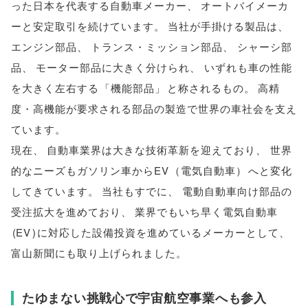
った日本を代表する自動車メーカー
、
オートバイメーカ
ーと安定取引を続けています
。
当社が手掛ける製品は
、
エンジン部品
、
トランス・ミッション部品
、
シャーシ部
品
、
モーター部品に大きく分けられ
、
いずれも車の性能
を大きく左右する
「
機能部品
」
と称されるもの
。
高精
度・高機能が要求される部品の製造で世界の車社会を支え
ています
。
現在
、
自動車業界は大きな技術革新を迎えており
、
世界
的なニーズもガソリン車からEV
（
電気自動車
）
へと変化
してきています
。
当社もすでに
、
電動自動車向け部品の
受注拡大を進めており
、
業界でもいち早く電気自動車
(
EV
)
に対応した設備投資を進めているメーカーとして
、
富山新聞にも取り上げられました
。
たゆまない挑戦心で宇宙航空事業へも参入