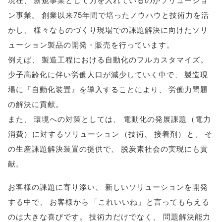
ン事業
。
創業以来75年間で培ったノウハウと技術力を活
かし
、
様々なものづくり現場での課題解決に向けたソリ
ューション製品の開発・販売を行っています
。
例えば
、
製造工程における自動化のフルカスタマイズ
。
少子高齢化に伴い労働人口が減少していく中で
、
製造現
場に『自動化装置』を導入することにより
、
労働力問題
の解決に貢献
。
また
、
環境への対策としては
、
電動化の発展課題
（
電力
消費
）
に対するソリューション
（
技術
、
接着剤
）
と
、
そ
の生産課題解決装置の提供で
、
脱炭素社会の実現にも貢
献
。
お客様の課題に寄り添い
、
新しいソリューションを開発
する中で
、
お客様から
「
これいいね
」
と言ってもらえる
のは大きな喜びです
。
技術力だけでなく
、
問題解決能力