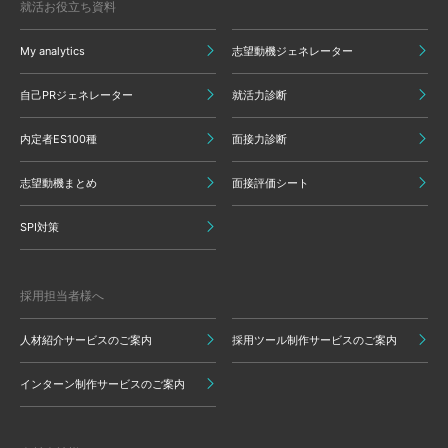
就活お役立ち資料
My analytics
志望動機ジェネレーター
自己PRジェネレーター
就活力診断
内定者ES100種
面接力診断
志望動機まとめ
面接評価シート
SPI対策
採用担当者様へ
人材紹介サービスのご案内
採用ツール制作サービスのご案内
インターン制作サービスのご案内