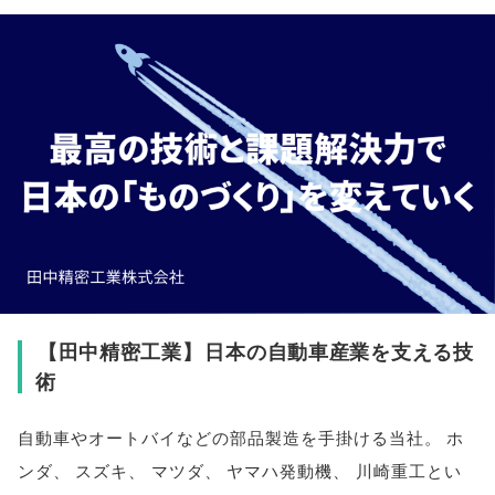
【
田中精密工業
】
日本の自動車産業を支える技
術
自動車やオートバイなどの部品製造を手掛ける当社
。
ホ
ンダ
、
スズキ
、
マツダ
、
ヤマハ発動機
、
川崎重工とい