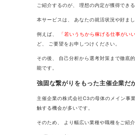
ご紹介するのが
、
理想の内定が獲得できる
本サービスは
、
あなたの就活状況や好ま
例えば
、
「
若いうちから稼げる仕事がい
ど
、
ご要望をお申しつけください
。
その後
、
自己分析から選考対策まで徹底
能です
。
強固な繋がりをもった主催企業だ
主催企業の株式会社C3の母体のメイン事業
触する機会が多いです
。
そのため
、
より幅広い業種や職種をご紹