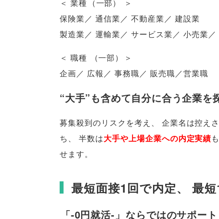
＜ 業種
（
一部
）
＞
保険業／ 通信業／ 不動産業／ 建設業
製造業／ 運輸業／ サービス業／ 小売業
＜ 職種
（
一部
）
＞
企画／ 広報／ 事務職／ 販売職／営業職
“大手”も含めて自分に合う企業を
募集殺到のリスクを考え
、
企業名は控え
ち
、
半数は
大手や上場企業への内定実績
せます
。
最短面接1回で内定
、
最短
「
-0円就活-
」
ならではのサポート