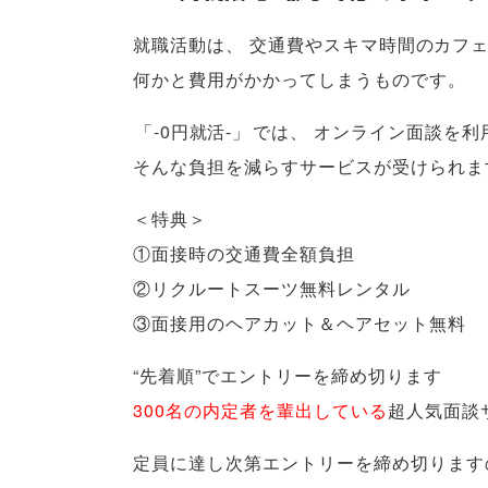
就職活動は
、
交通費やスキマ時間のカフ
何かと費用がかかってしまうものです
。
「
-0円就活-
」
では
、
オンライン面談を利
そんな負担を減らすサービスが受けられま
＜特典＞
①面接時の交通費全額負担
②リクルートスーツ無料レンタル
③面接用のヘアカット＆ヘアセット無料
“先着順”でエントリーを締め切ります
300名の内定者を輩出している
超人気面談
定員に達し次第エントリーを締め切ります