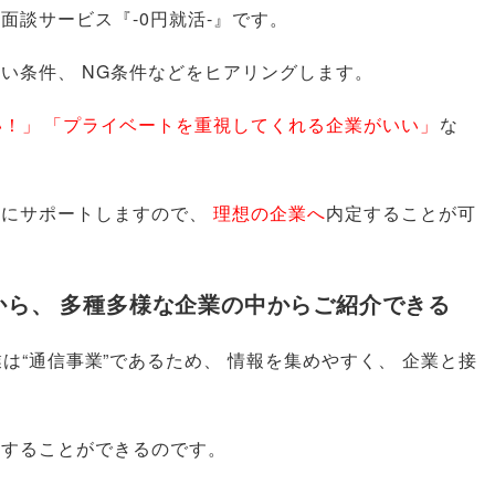
面談サービス『-0円就活-』です
。
しい条件
、
NG条件などをヒアリングします
。
い！
」
「
プライベートを重視してくれる企業がいい
」
な
的にサポートしますので
、
理想の企業へ
内定することが可
から
、
多種多様な企業の中からご紹介できる
は“通信事業”であるため
、
情報を集めやすく
、
企業と接
介することができるのです
。