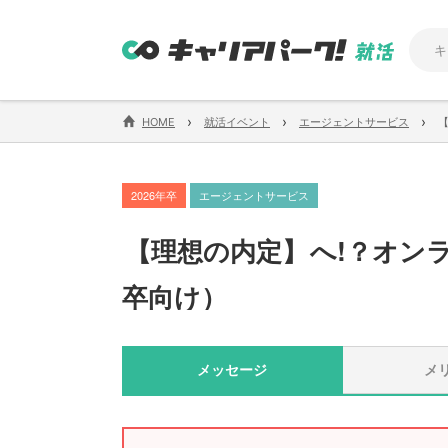
›
›
›
HOME
就活イベント
エージェントサービス
2026年卒
エージェントサービス
【
理想の内定
】
へ!？オン
卒向け
）
メッセージ
メ