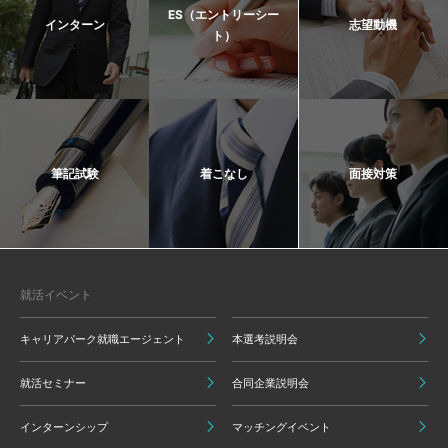
ES（エントリーシー
インターン
志望動機
ト）
筆記試験
着こなし
面接対策
就活イベント
キャリアパーク就職エージェント
本選考説明会
就活セミナー
合同企業説明会
インターンシップ
マッチングイベント