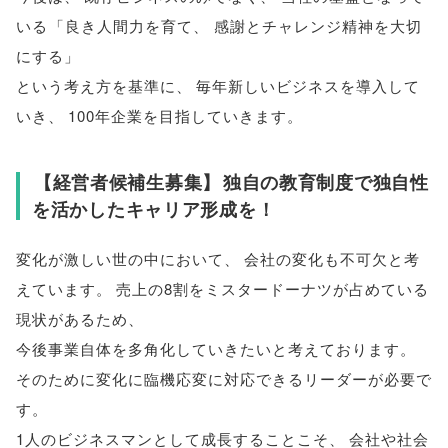
いる
「
良き人間力を育て
、
感謝とチャレンジ精神を大切
にする
」
という考え方を基準に
、
毎年新しいビジネスを導入して
いき
、
100年企業を目指していきます
。
【
経営者候補生募集
】
独自の教育制度で独自性
を活かしたキャリア形成を！
変化が激しい世の中において
、
会社の変化も不可欠と考
えています
。
売上の8割をミスタードーナツが占めている
現状があるため
、
今後事業自体を多角化していきたいと考えております
。
そのために変化に臨機応変に対応できるリーダーが必要で
す
。
1人のビジネスマンとして成長することこそ
、
会社や社会