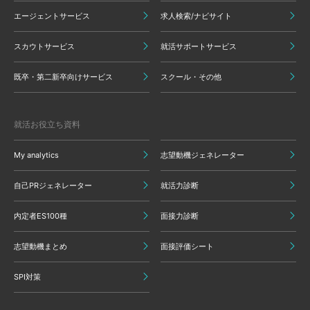
エージェントサービス
求人検索/ナビサイト
スカウトサービス
就活サポートサービス
既卒・第二新卒向けサービス
スクール・その他
就活お役立ち資料
My analytics
志望動機ジェネレーター
自己PRジェネレーター
就活力診断
内定者ES100種
面接力診断
志望動機まとめ
面接評価シート
SPI対策