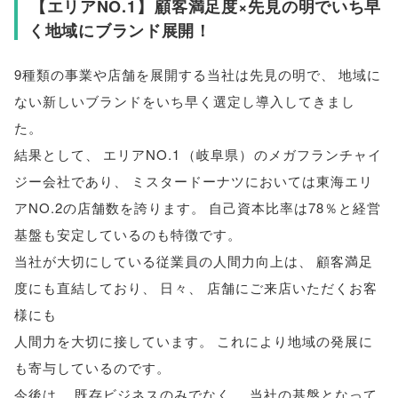
【
エリアNO.1
】
顧客満足度×先見の明でいち早
く地域にブランド展開！
9種類の事業や店舗を展開する当社は先見の明で
、
地域に
ない新しいブランドをいち早く選定し導入してきまし
た
。
結果として
、
エリアNO.1
（
岐阜県
）
のメガフランチャイ
ジー会社であり
、
ミスタードーナツにおいては東海エリ
アNO.2の店舗数を誇ります
。
自己資本比率は78％と経営
基盤も安定しているのも特徴です
。
当社が大切にしている従業員の人間力向上は
、
顧客満足
度にも直結しており
、
日々
、
店舗にご来店いただくお客
様にも
人間力を大切に接しています
。
これにより地域の発展に
も寄与しているのです
。
今後は
、
既存ビジネスのみでなく
、
当社の基盤となって