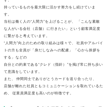
持っているものを最大限に活かす努力をし続けていま
す
。
当社は働く人の“人間力”を上げることが
、
「
こんな素敵
な人がいる会社
（
店舗
）
に行きたい
」
という顧客満足度
に繋がると考えています
。
“人間力”向上のための取り組みは様々で
、
社員やアルバイ
トの方も全員が
「
身だしなみへの配慮
」
「
心から挨拶を
する
」
などの
自分との約束である“クレド
（
指針
）
”を掲げ常に持ち歩い
て意識をしています
。
また
、
仲間同士でありがとうカードを送り合ったり
、
店舗が離れた社員ともコミュニケーションを取れているた
め
、
従業員満足度も高いのが特徴です
。