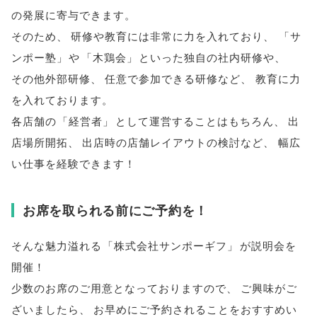
の発展に寄与できます
。
そのため
、
研修や教育には非常に力を入れており
、
「
サ
ンポー塾
」
や
「
木鶏会
」
といった独自の社内研修や
、
その他外部研修
、
任意で参加できる研修など
、
教育に力
を入れております
。
各店舗の
「
経営者
」
として運営することはもちろん
、
出
店場所開拓
、
出店時の店舗レイアウトの検討など
、
幅広
い仕事を経験できます！
お席を取られる前にご予約を！
そんな魅力溢れる
「
株式会社サンポーギフ
」
が説明会を
開催！
少数のお席のご用意となっておりますので
、
ご興味がご
ざいましたら
、
お早めにご予約されることをおすすめい