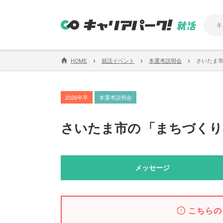
›
›
›
HOME
就活イベント
本選考説明会
さいたま市
2026年卒
本選考説明会
さいたま市の
「
まちづくり
メッセージ
こちらの