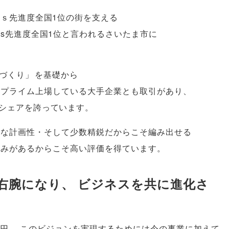
Gｓ先進度全国1位の街を支える
s先進度全国1位と言われるさいたま市に
づくり
」
を基礎から
どプライム上場している大手企業とも取引があり
、
シェアを誇っています
。
密な計画性・そして少数精鋭だからこそ編み出せる
強みがあるからこそ高い評価を得ています
。
右腕になり
、
ビジネスを共に進化さ
億円
。
このビジョンを実現するためには今の事業に加えて