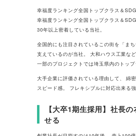
幸福度ランキング全国トップクラス＆SD
幸福度ランキング全国トップクラス＆SDG
30年以上密着している当社
。
全国的にも注目されているこの街を
「
まち
支えているのが当社
。
大和ハウス工業な
一部のプロジェクトでは埼玉県内のトップ
大手企業に評価されている理由して
、
綿
スピード感
。
フレキシブルに対応出来る
【
大卒1期生採用
】
社長の
せる
創業社長が目指すのは10年後
、
売上100