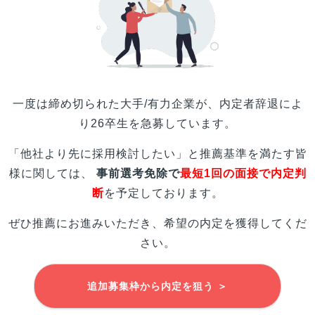
一度は締め切られた大手/有力企業が、内定者辞退によ
り26卒生を急募しています。
「他社より先に採用検討したい」と推薦基準を満たす
皆
様
に関しては、
事前選考免除で
最短1回の面接で内定判
断
を予定しております。
ぜひ推薦にお進みいただき、希望の内定を獲得してくだ
さい。
追加募集枠から内定を狙う ＞