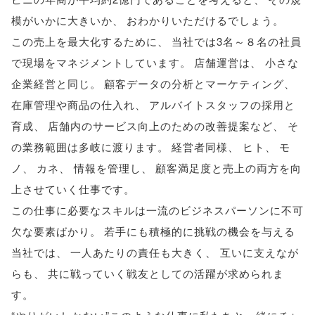
模がいかに大きいか
、
おわかりいただけるでしょう
。
この売上を最大化するために
、
当社では3名～８名の社員
で現場をマネジメントしています
。
店舗運営は
、
小さな
企業経営と同じ
。
顧客データの分析とマーケティング
、
在庫管理や商品の仕入れ
、
アルバイトスタッフの採用と
育成
、
店舗内のサービス向上のための改善提案など
、
そ
の業務範囲は多岐に渡ります
。
経営者同様
、
ヒト
、
モ
ノ
、
カネ
、
情報を管理し
、
顧客満足度と売上の両方を向
上させていく仕事です
。
この仕事に必要なスキルは一流のビジネスパーソンに不可
欠な要素ばかり
。
若手にも積極的に挑戦の機会を与える
当社では
、
一人あたりの責任も大きく
、
互いに支えなが
らも
、
共に戦っていく戦友としての活躍が求められま
す
。