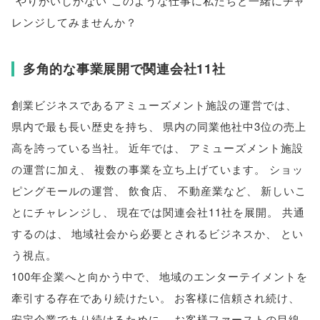
“やりがいしかない”このような仕事に私たちと一緒にチャ
レンジしてみませんか？
多角的な事業展開で関連会社11社
創業ビジネスであるアミューズメント施設の運営では
、
県内で最も長い歴史を持ち
、
県内の同業他社中3位の売上
高を誇っている当社
。
近年では
、
アミューズメント施設
の運営に加え
、
複数の事業を立ち上げています
。
ショッ
ピングモールの運営
、
飲食店
、
不動産業など
、
新しいこ
とにチャレンジし
、
現在では関連会社11社を展開
。
共通
するのは
、
地域社会から必要とされるビジネスか
、
とい
う視点
。
100年企業へと向かう中で
、
地域のエンターテイメントを
牽引する存在であり続けたい
。
お客様に信頼され続け
、
安定企業であり続けるために
、
お客様ファーストの目線