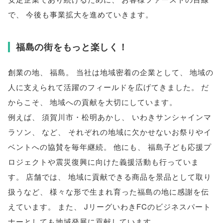
で
、
今後も事業拡大を進めていきます
。
福島の街をもっと楽しく！
創業の地
、
福島
。
当社は地域密着の企業として
、
地域の
人に支えられて活躍のフィールドを広げてきました
。
だ
からこそ
、
地域への貢献を大切にしています
。
例えば
、
須賀川市・松明あかし
、
いわきサンシャインマ
ラソン
、
など
、
それぞれの地域に欠かせないお祭りやイ
ベントへの協賛を毎年継続
。
他にも
、
福島子ども応援プ
ロジェクトや震災復興に向けた義援活動も行っていま
す
。
店舗では
、
地域に貢献できる商品を景品として取り
扱うなど
、
様々な形で生まれ育った福島の地に感謝を伝
えています
。
また
、
JリーグいわきFCのビジネスパート
ナーとしても地域発展に貢献しています
。