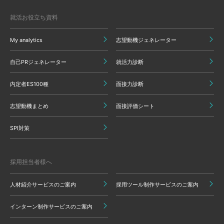
就活お役立ち資料
My analytics
志望動機ジェネレーター
自己PRジェネレーター
就活力診断
内定者ES100種
面接力診断
志望動機まとめ
面接評価シート
SPI対策
採用担当者様へ
人材紹介サービスのご案内
採用ツール制作サービスのご案内
インターン制作サービスのご案内