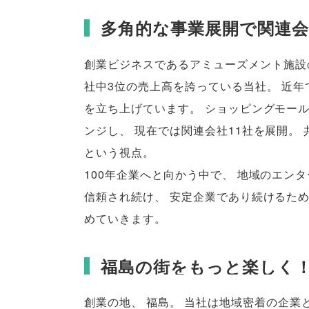
多角的な事業展開で関連会
創業ビジネスであるアミューズメント施設
社中3位の売上高を誇っている当社
。
近年
を立ち上げています
。
ショッピングモー
ンジし
、
現在では関連会社11社を展開
。
という視点
。
100年企業へと向かう中で
、
地域のエンタ
信頼され続け
、
安定企業であり続けるた
めていきます
。
福島の街をもっと楽しく
創業の地
、
福島
。
当社は地域密着の企業