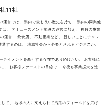
社11社
の運営では
、
県内で最も長い歴史を持ち
、
県内の同業他
では
、
アミューズメント施設の運営に加え
、
複数の事業
ルの運営
、
飲食店
、
不動産業など
、
新しいことにチャレ
共通するのは
、
地域社会から必要とされるビジネスか
、
ーテイメントを牽引する存在であり続けたい
。
お客様に
めに
、
お客様ファーストの目線で
、
今後も事業拡大を進
！
として
、
地域の人に支えられて活躍のフィールドを広げ