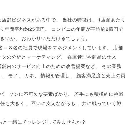
な店舗ビジネスがある中で
、
当社の特徴は
、
1店舗あたり
り年間平均約25億円
。
コンビニの年商が平均約2億円で
大きいか
、
おわかりいただけるでしょう
。
3名～８名の社員で現場をマネジメントしています
。
店舗
ータの分析とマーケティング
、
在庫管理や商品の仕入
店舗内のサービス向上のための改善提案など
、
その業務
ト
、
モノ
、
カネ
、
情報を管理し
、
顧客満足度と売上の両
パーソンに不可欠な要素ばかり
。
若手にも積極的に挑戦
責任も大きく
、
互いに支えながらも
、
共に戦っていく戦
たちと一緒にチャレンジしてみませんか？