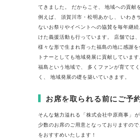
てきました
。
だからこそ
、
地域への貢献
例えば
、
須賀川市・松明あかし
、
いわき
ないお祭りやイベントへの協賛を毎年継続
けた義援活動も行っています
。
店舗では
様々な形で生まれ育った福島の地に感謝を
トナーとしても地域発展に貢献しています
福島という地域で
、
多くファンが育てて
く
、
地域発展の礎を築いていきます
。
お席を取られる前にご予
そんな魅力溢れる
「
株式会社中原商事
」
が
少数のお席のご用意となっておりますので
をおすすめいたします！