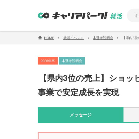
›
›
›
HOME
就活イベント
本選考説明会
【県内3
2026年卒
本選考説明会
【
県内3位の売上
】
ショッ
事業で安定成長を実現
メッセージ