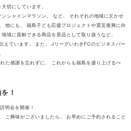
を大切にしています
。
サンシャインマラソン
、
など
、
それぞれの地域に欠かせ
。
他にも
、
福島子ども応援プロジェクトや震災復興に向
、
地域に貢献できる商品を景品として取り扱うなど
、
伝えています
。
また
、
JリーグいわきFCのビジネスパー
。
くれた感謝を忘れずに
、
これからも福島を盛り上げるべ
約を！
説明会を開催！
、
ご興味がございましたら
、
お早めにご予約されること