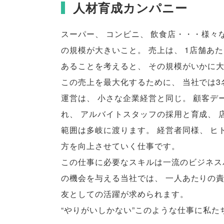
人材育成カンパニー
スーパー
、
コンビニ
、
飲食店・・・様々
の規模が大きいこと
。
売上は
、
1店舗あた
あることを考えると
、
その規模がいかに
この売上を最大化するために
、
当社では
運営は
、
小さな企業経営と同じ
。
顧客デ
れ
、
アルバイトスタッフの採用と育成
、
範囲は多岐に渡ります
。
経営者同様
、
ヒ
方を向上させていく仕事です
。
この仕事に必要なスキルは一流のビジネス
の機会を与える当社では
、
一人あたりの
友としての活躍が求められます
。
“やりがいしかない”このような仕事に私