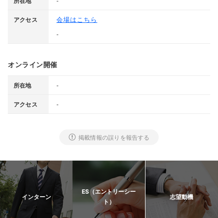
-
所在地
会場はこちら
アクセス
-
オンライン開催
-
所在地
-
アクセス
掲載情報の誤りを報告する
ES（エントリーシー
インターン
志望動機
ト）