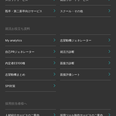
既卒・第二新卒向けサービス
スクール・その他
就活お役立ち資料
My analytics
志望動機ジェネレーター
自己PRジェネレーター
就活力診断
内定者ES100種
面接力診断
志望動機まとめ
面接評価シート
SPI対策
採用担当者様へ
人材紹介サービスのご案内
採用ツール制作サービスのご案内