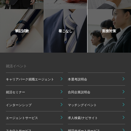
筆記試験
着こなし
面接対策
就活イベント
キャリアパーク就職エージェント
本選考説明会
就活セミナー
合同企業説明会
インターンシップ
マッチングイベント
エージェントサービス
求人検索/ナビサイト
スカウトサービス
就活サポートサービス