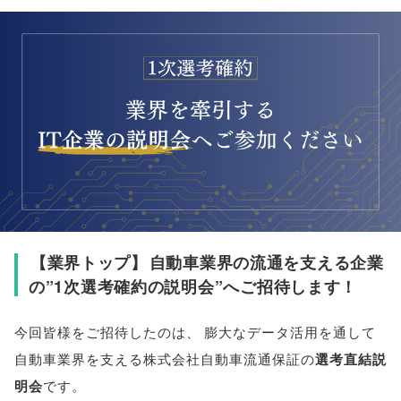
【
業界トップ
】
自動車業界の流通を支える企業
の”1次選考確約の説明会”へご招待します！
今回
皆様
をご招待したのは
、
膨大なデータ活用を通して
自動車業界を支える株式会社自動車流通保証の
選考直結説
明会
です
。