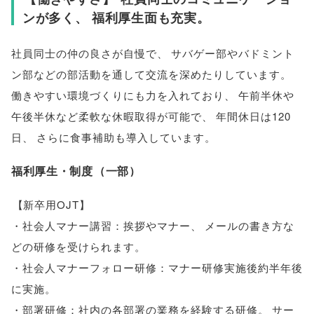
ンが多く
、
福利厚生面も充実
。
社員同士の仲の良さが自慢で
、
サバゲー部やバドミント
ン部などの部活動を通して交流を深めたりしています
。
働きやすい環境づくりにも力を入れており
、
午前半休や
午後半休など柔軟な休暇取得が可能で
、
年間休日は120
日
、
さらに食事補助も導入しています
。
福利厚生・制度
（
一部
）
【
新卒用OJT
】
・社会人マナー講習：挨拶やマナー
、
メールの書き方な
どの研修を受けられます
。
・社会人マナーフォロー研修：マナー研修実施後約半年後
に実施
。
・部署研修：社内の各部署の業務を経験する研修
。
サー