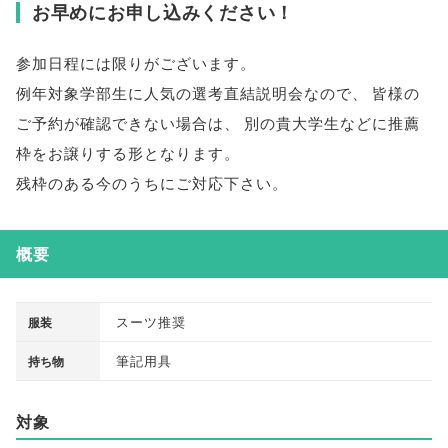
お早めにお申し込みください！
参加日程には限りがございます
。
例年
対象学部
生に人気の選考直結説明会なので
、
皆様
の
ご予約が確認できない場合は
、
別の
貴大学
生などに推薦
枠をお譲りする形となります
。
残枠のある今のうちにご対応下さい
。
概要
スーツ推奨
服装
筆記用具
持ち物
対象