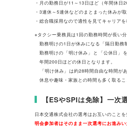
・月の勤務日が11～13日ほど
（
年間休日2
・3連休～5連休などのまとまった休みが
・総合職採用なので適性を見てキャリアを
※タクシー乗務員は1回の勤務時間が長い分
勤務明けの1日が休みになる
「
隔日勤務
勤務明けの
「
明け休み
」
と
「
公休日
」
年間200日ほどの休日となります
。
「
明け休み
」
は約28時間自由な時間が
休息や趣味・家族との時間も多く取るこ
【
ESやSPIは免除
】
一次
日本交通株式会社の選考はお互いのことを
明会参加者はそのまま一次選考にお進みい