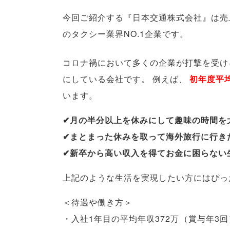
今回ご紹介する『日本交通株式会社』は売上
のタクシー業界NO.1企業です
。
コロナ禍において多くの企業が打撃を受け
にしている会社です
。
例えば
、
初年度平均
います
。
✔月の半分以上を休みにして趣味の時間を
✔まとまった休みを取って海外旅行に行き
✔新卒から高い収入を得てお金に困らない
上記のような生活を実現したい方にはぴっ
＜待遇や働き方＞
・入社1年目の平均年収372万
（
賞与年3回