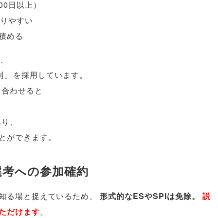
00日以上
）
取りやすい
積める
、
制
」
を採用しています
。
を合わせると
あり
、
とができます
。
選考への参加確約
知る場と捉えているため
、
形式的なESやSPIは免除
。
説
ただけます
。