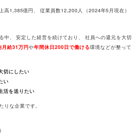
高1,385億円
、
従業員数12,200人
（
2024年5月現在
）
る中
、
安定した経営を続けており
、
社員への還元を大切
月給31万円
や
年間休日200日で働ける
環境などが整って
大切にしたい
たい
生活を送りたい
たりな企業です
。
）