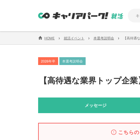
›
›
›
HOME
就活イベント
本選考説明会
【高待遇
2026年卒
本選考説明会
【
高待遇な業界トップ企業
メッセージ
こちらの