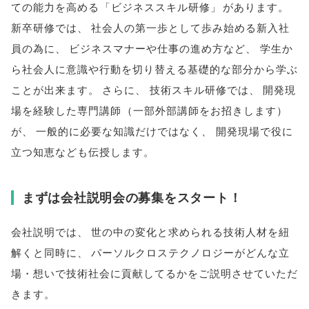
ての能力を高める
「
ビジネススキル研修
」
があります
。
新卒研修では
、
社会人の第一歩として歩み始める新入社
員の為に
、
ビジネスマナーや仕事の進め方など
、
学生か
ら社会人に意識や行動を切り替える基礎的な部分から学ぶ
ことが出来ます
。
さらに
、
技術スキル研修では
、
開発現
場を経験した専門講師
（
一部外部講師をお招きします
）
が
、
一般的に必要な知識だけではなく
、
開発現場で役に
立つ知恵なども伝授します
。
まずは会社説明会の募集をスタート！
会社説明では
、
世の中の変化と求められる技術人材を紐
解くと同時に
、
パーソルクロステクノロジーがどんな立
場・想いで技術社会に貢献してるかをご説明させていただ
きます
。