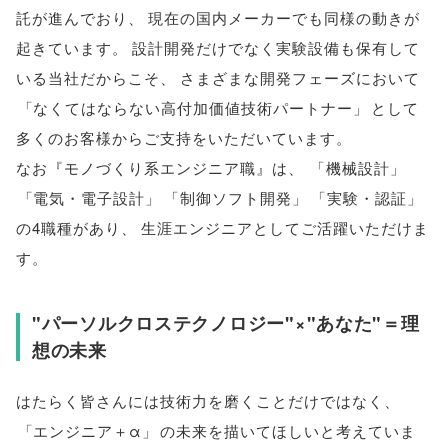
託が進んでおり
、
現在の国内メーカーでも同様の動きが
起きています
。
設計開発だけでなく実験設備も保有して
いる当社だからこそ
、
さまざまな開発フェーズにおいて
「
なくてはならない高付加価値技術パートナー
」
として
多くのお客様からご支持をいただいています
。
なお『モノづくり系エンジニア職』は
、
「
機械設計
」
「
電気・電子設計
」
「
制御ソフト開発
」
「
実験・認証
」
の4職種があり
、
生涯エンジニアとしてご活躍いただけま
す
。
"パーソルクロステクノロジー"×"あなた"＝理
想の未来
はたらく皆さんには技術力を磨くことだけではなく
、
「
エンジニア＋α
」
の未来を描いてほしいと考えていま