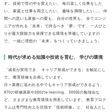
す
。
技術で世の中を変えたい
、
毎日楽しく仕事をした
い
、
家庭と仕事を両立したい
、
趣味を満喫したい…
。
仲
間への思いも家族への愛も
、
自分の世界も
。
全てエンジ
ニアが作れる
「
未来
」
で誇るべき
「
夢
」
です
。
一人ひと
りが最大限能力を発揮できる環境を準備していますの
で
、
一緒に理想の
「
未来
」
をつくっていきましょう
。
時代が求める知識や技術を育む
、
学びの環境
「
成長が実現でき
、
キャリア形成ができる
」
を軸足にし
て
、
教育研修を企画しています
。
日々業務に追われる中でもキャリア形成ができるよう
、
670の研修講座や260のe-learning
、
500回の勉強会な
ど
、
さまざまな教育環境を用意しています
。
教育プログ
ラムは専門性向上を目指す
「
技術研修
」
と
、
社会人とし