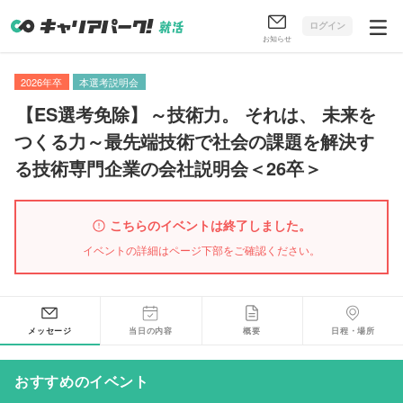
ログイン
お知らせ
2026年卒
本選考説明会
【
ES選考免除
】
～技術力
。
それは
、
未来を
つくる力～最先端技術で社会の課題を解決す
る技術専門企業の会社説明会＜26卒＞
こちらのイベントは終了しました。
イベントの詳細はページ下部をご確認ください。
メッセージ
当日の内容
概要
日程・場所
おすすめのイベント