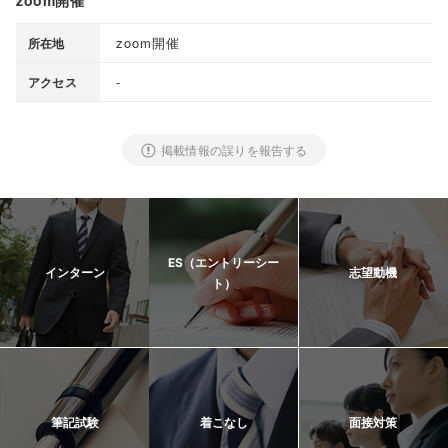
zoom開催
zoom開催
所在地
-
アクセス
掲載情報の誤りを報告する
ES（エントリーシー
インターン
志望動機
ト）
筆記試験
着こなし
面接対策