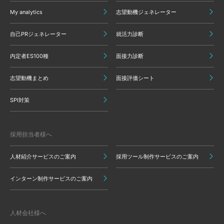
My analytics
志望動機ジェネレーター
自己PRジェネレーター
就活力診断
内定者ES100種
面接力診断
志望動機まとめ
面接評価シート
SPI対策
採用担当者様へ
人材紹介サービスのご案内
採用ツール制作サービスのご案内
インターン制作サービスのご案内
人材会社様へ