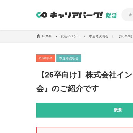
›
›
›
HOME
就活イベント
本選考説明会
【26卒向
2026年卒
本選考説明会
【
26卒向け
】
株式会社イン
会』のご紹介です
概要