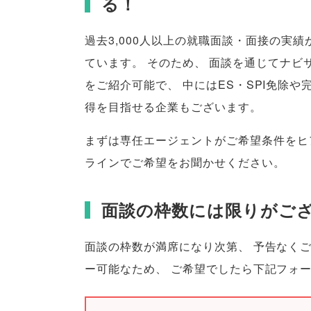
る！
過去3,000人以上の就職面談・面接の実
ています
。
そのため
、
面談を通じてナビ
をご紹介可能で
、
中にはES・SPI免除や
得を目指せる企業もございます
。
まずは専任エージェントがご希望条件をヒ
ラインでご希望をお聞かせください
。
面談の枠数には限りがご
面談の枠数が満席になり次第
、
予告なく
ー可能なため
、
ご希望でしたら下記フォ