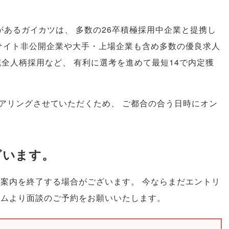
績があるガイカツは
、
多数の26卒積極採用中企業と提携し
サイト非公開企業や大手・上場企業も含め多数の優良求人
完全人柄採用など
、
有利に選考を進めて最短14で内定獲
アリングさせていただくため
、
ご都合の合う日時にオン
ざいます
。
ご案内を終了する場合がございます
。
今ならまだエントリ
ームより面談のご予約をお願いいたします
。