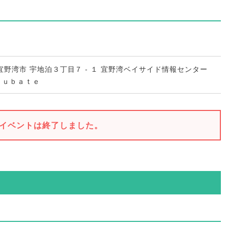
縄県 宜野湾市 宇地泊３丁目７ - １ 宜野湾ベイサイド情報センター
ｃｕｂａｔｅ
イベントは終了しました。