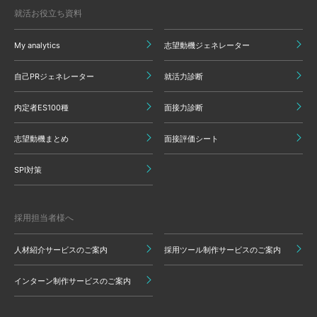
就活お役立ち資料
My analytics
志望動機ジェネレーター
自己PRジェネレーター
就活力診断
内定者ES100種
面接力診断
志望動機まとめ
面接評価シート
SPI対策
採用担当者様へ
人材紹介サービスのご案内
採用ツール制作サービスのご案内
インターン制作サービスのご案内