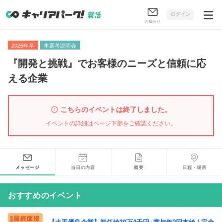
ログイン
お知らせ
2026年卒
本選考説明会
『開発と挑戦』でお客様のニーズと信頼に応
える企業
こちらのイベントは終了しました。
イベントの詳細はページ下部をご確認ください。
メッセージ
当日の内容
概要
日程・場所
おすすめのイベント
【大手優良企業】初任給30万4千円+賞与年2回支給 / 完全