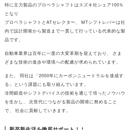
特に主力製品のプロペラシャフトはスズキ社シェア100％
となり
プロペラシャフトとATセレクター
、
MTシフトレバーは社
内で設計開発から製造まで一貫して行っている代表的な製
品です
。
自動車業界は百年に一度の大変革期を迎えており
、
さま
ざまな技術の進歩や環境への配慮が求められています
。
また
、
同社は
「
2050年にカーボンニュートラルを達成す
る
」
という課題にも取り組んでいます
。
冷間鍛造やシフトデバイスの技術を通じて培ったノウハウ
を生かし
、
次世代につながる製品の開発に努めること
で
、
社会に貢献していきます
。
新卒新生活を徹底サポート！！