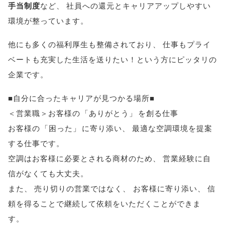
手当制度
など
、
社員への還元とキャリアアップしやすい
環境が整っています
。
他にも多くの福利厚生も整備されており
、
仕事もプライ
ベートも充実した生活を送りたい！という方にピッタリの
企業です
。
■自分に合ったキャリアが見つかる場所■
＜営業職＞お客様の
「
ありがとう
」
を創る仕事
お客様の
「
困った
」
に寄り添い
、
最適な空調環境を提案
する仕事です
。
空調はお客様に必要とされる商材のため
、
営業経験に自
信がなくても大丈夫
。
また
、
売り切りの営業ではなく
、
お客様に寄り添い
、
信
頼を得ることで継続して依頼をいただくことができま
す
。