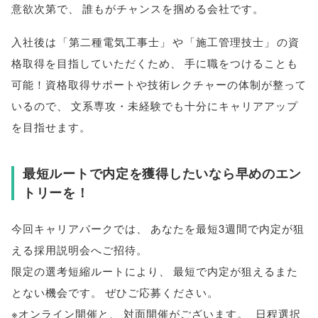
意欲次第で
、
誰もがチャンスを掴める会社です
。
入社後は
「
第二種電気工事士
」
や
「
施工管理技士
」
の資
格取得を目指していただくため
、
手に職をつけることも
可能！資格取得サポートや技術レクチャーの体制が整って
いるので
、
文系専攻・未経験でも十分にキャリアアップ
を目指せます
。
最短ルートで内定を獲得したいなら早めのエン
トリーを！
今回キャリアパークでは
、
あなたを最短3週間で内定が狙
える採用説明会へご招待
。
限定の選考短縮ルートにより
、
最短で内定が狙えるまた
とない機会です
。
ぜひご応募ください
。
※オンライン開催と
、
対面開催がございます
。
日程選択