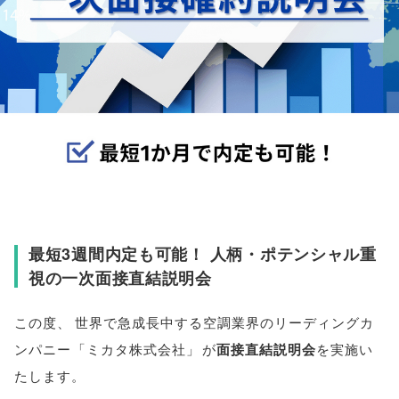
最短3週間内定も可能！ 人柄・ポテンシャル重
視の一次面接直結説明会
この度
、
世界で急成長中する空調業界のリーディングカ
ンパニー
「
ミカタ株式会社
」
が
面接直結説明会
を実施い
たします
。