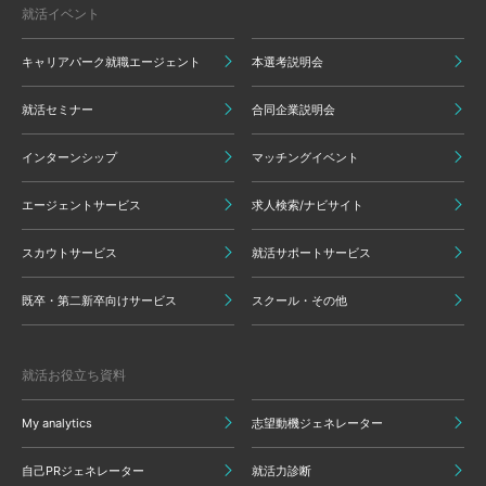
就活イベント
キャリアパーク就職エージェント
本選考説明会
就活セミナー
合同企業説明会
インターンシップ
マッチングイベント
エージェントサービス
求人検索/ナビサイト
スカウトサービス
就活サポートサービス
既卒・第二新卒向けサービス
スクール・その他
就活お役立ち資料
My analytics
志望動機ジェネレーター
自己PRジェネレーター
就活力診断