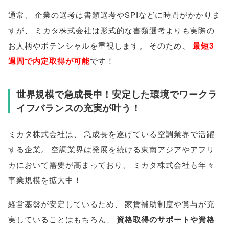
通常
、
企業の選考は書類選考やSPIなどに時間がかかりま
すが
、
ミカタ株式会社は形式的な書類選考よりも実際の
お人柄やポテンシャルを重視します
。
そのため
、
最短3
週間で内定取得が可能
です！
世界規模で急成長中！安定した環境でワークラ
イフバランスの充実が叶う！
ミカタ株式会社は
、
急成長を遂げている空調業界で活躍
する企業
。
空調業界は発展を続ける東南アジアやアフリ
カにおいて需要が高まっており
、
ミカタ株式会社も年々
事業規模を拡大中！
経営基盤が安定しているため
、
家賃補助制度や賞与が充
実していることはもちろん
、
資格取得のサポートや資格