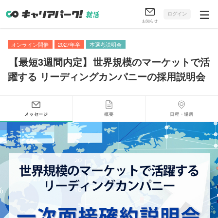
ログイン
お知らせ
オンライン開催
2027年卒
本選考説明会
【
最短3週間内定
】
世界規模のマーケットで活
躍する リーディングカンパニーの採用説明会
メッセージ
概要
日程・場所