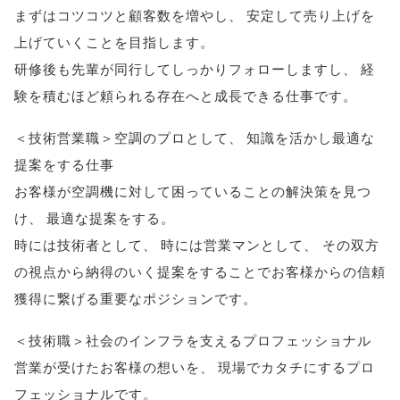
まずはコツコツと顧客数を増やし
、
安定して売り上げを
上げていくことを目指します
。
研修後も先輩が同行してしっかりフォローしますし
、
経
験を積むほど頼られる存在へと成長できる仕事です
。
＜技術営業職＞空調のプロとして
、
知識を活かし最適な
提案をする仕事
お客様が空調機に対して困っていることの解決策を見つ
け
、
最適な提案をする
。
時には技術者として
、
時には営業マンとして
、
その双方
の視点から納得のいく提案をすることでお客様からの信頼
獲得に繋げる重要なポジションです
。
＜技術職＞社会のインフラを支えるプロフェッショナル
営業が受けたお客様の想いを
、
現場でカタチにするプロ
フェッショナルです
。