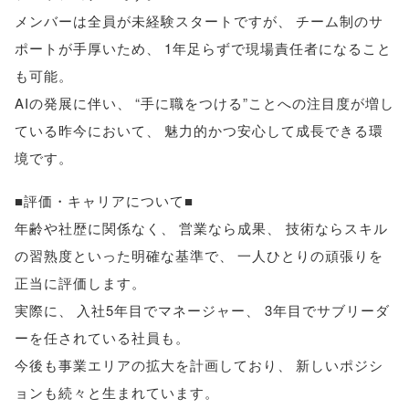
メンバーは全員が未経験スタートですが
、
チーム制のサ
ポートが手厚いため
、
1年足らずで現場責任者になること
も可能
。
AIの発展に伴い
、
“手に職をつける”ことへの注目度が増し
ている昨今において
、
魅力的かつ安心して成長できる環
境です
。
■評価・キャリアについて■
年齢や社歴に関係なく
、
営業なら成果
、
技術ならスキル
の習熟度といった明確な基準で
、
一人ひとりの頑張りを
正当に評価します
。
実際に
、
入社5年目でマネージャー
、
3年目でサブリーダ
ーを任されている社員も
。
今後も事業エリアの拡大を計画しており
、
新しいポジシ
ョンも続々と生まれています
。