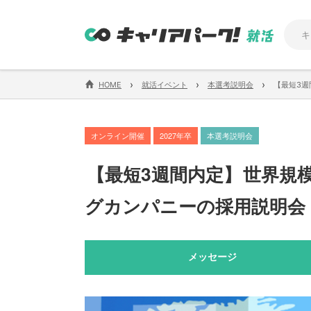
›
›
›
HOME
就活イベント
本選考説明会
【最短3週
オンライン開催
2027年卒
本選考説明会
【
最短3週間内定
】
世界規
グカンパニーの採用説明会
メッセージ