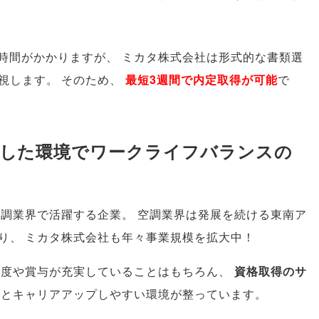
に時間がかかりますが
、
ミカタ株式会社は形式的な書類選
視します
。
そのため
、
最短3週間で内定取得が可能
で
定した環境でワークライフバランスの
空調業界で活躍する企業
。
空調業界は発展を続ける東南ア
り
、
ミカタ株式会社も年々事業規模を拡大中！
制度や賞与が充実していることはもちろん
、
資格取得のサ
元とキャリアアップしやすい環境が整っています
。