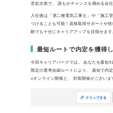
意欲次第で
、
誰もがチャンスを掴める会
入社後は
「
第二種電気工事士
」
や
「
施工
つけることも可能！資格取得サポートや技
験でも十分にキャリアアップを目指せます
最短ルートで内定を獲得
今回キャリアパークでは
、
あなたを最短3
限定の選考短縮ルートにより
、
最短で内
※オンライン開催と
、
対面開催がございま
クリップする