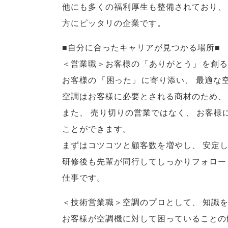
他にも多くの福利厚生も整備されており
、
方にピッタリの企業です
。
■自分に合ったキャリアが見つかる場所■
＜営業職＞お客様の
「
ありがとう
」
を創る
お客様の
「
困った
」
に寄り添い
、
最適な
空調はお客様に必要とされる商材のため
、
また
、
売り切りの営業ではなく
、
お客様
ことができます
。
まずはコツコツと顧客数を増やし
、
安定
研修後も先輩が同行してしっかりフォロー
仕事です
。
＜技術営業職＞空調のプロとして
、
知識
お客様が空調機に対して困っていることの