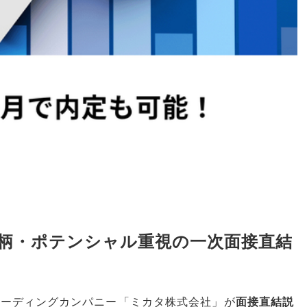
人柄・ポテンシャル重視の一次面接直結
リーディングカンパニー
「
ミカタ株式会社
」
が
面接直結説