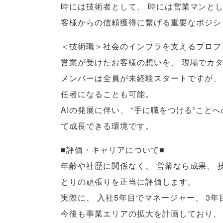
時には技術者として
、
時には営業マンと
客様からの信頼獲得に繋げる重要なポジシ
＜技術職＞社会のインフラを支えるプロフ
営業が受けたお客様の想いを
、
現場でカ
メンバーは全員が未経験スタートですが
、
任者になることも可能
。
AIの発展に伴い
、
“手に職をつける”こと
て成長できる環境です
。
■評価・キャリアについて■
年齢や社歴に関係なく
、
営業なら成果
、
とりの頑張りを正当に評価します
。
実際に
、
入社5年目でマネージャー
、
3年
今後も事業エリアの拡大を計画しており
、