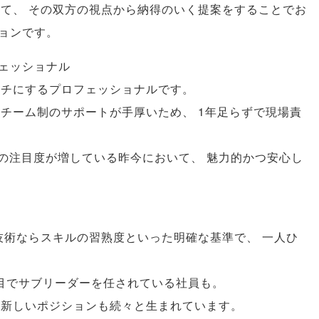
して
、
その双方の視点から納得のいく提案をすることでお
ョンです
。
ェッショナル
タチにするプロフェッショナルです
。
チーム制のサポートが手厚いため
、
1年足らずで現場責
への注目度が増している昨今において
、
魅力的かつ安心し
技術ならスキルの習熟度といった明確な基準で
、
一人ひ
目でサブリーダーを任されている社員も
。
新しいポジションも続々と生まれています
。