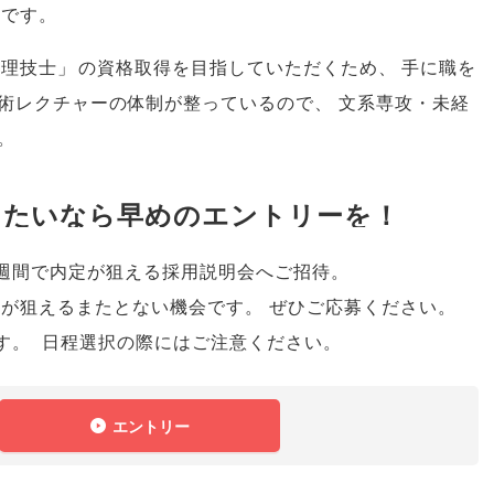
社です
。
管理技士
」
の資格取得を目指していただくため
、
手に職を
術レクチャーの体制が整っているので
、
文系専攻・未経
。
したいなら早めのエントリーを！
週間で内定が狙える採用説明会へご招待
。
定が狙えるまたとない機会です
。
ぜひご応募ください
。
す
。
日程選択の際にはご注意ください
。
エントリー