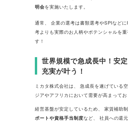
明会
を実施いたします
。
通常
、
企業の選考は書類選考やSPIなど
考よりも実際のお人柄やポテンシャルを重
す！
世界規模で急成長中！安
充実が叶う！
ミカタ株式会社は
、
急成長を遂げている
ジアやアフリカにおいて需要が高まってお
経営基盤が安定しているため
、
家賃補助
ポートや資格手当制度
など
、
社員への還