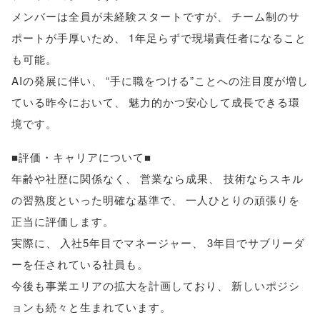
メンバーは全員が未経験スタートですが
、
チーム制のサ
ポートが手厚いため
、
1年足らずで現場責任者になること
も可能
。
AIの発展に伴い
、
“手に職をつける”ことへの注目度が増し
ている昨今において
、
魅力的かつ安心して成長できる環
境です
。
■評価・キャリアについて■
年齢や社歴に関係なく
、
営業なら成果
、
技術ならスキル
の習熟度といった明確な基準で
、
一人ひとりの頑張りを
正当に評価します
。
実際に
、
入社5年目でマネージャー
、
3年目でサブリーダ
ーを任されている社員も
。
今後も事業エリアの拡大を計画しており
、
新しいポジシ
ョンも続々と生まれています
。