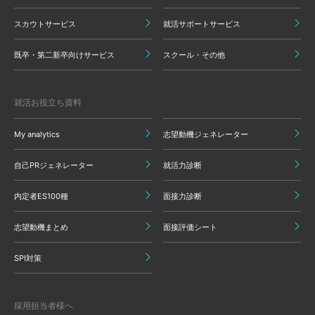
スカウトサービス
就活サポートサービス
既卒・第二新卒向けサービス
スクール・その他
就活お役立ち資料
My analytics
志望動機ジェネレーター
自己PRジェネレーター
就活力診断
内定者ES100種
面接力診断
志望動機まとめ
面接評価シート
SPI対策
採用担当者様へ