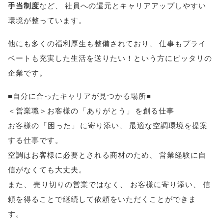
手当制度
など
、
社員への還元とキャリアアップしやすい
環境が整っています
。
他にも多くの福利厚生も整備されており
、
仕事もプライ
ベートも充実した生活を送りたい！という方にピッタリの
企業です
。
■自分に合ったキャリアが見つかる場所■
＜営業職＞お客様の
「
ありがとう
」
を創る仕事
お客様の
「
困った
」
に寄り添い
、
最適な空調環境を提案
する仕事です
。
空調はお客様に必要とされる商材のため
、
営業経験に自
信がなくても大丈夫
。
また
、
売り切りの営業ではなく
、
お客様に寄り添い
、
信
頼を得ることで継続して依頼をいただくことができま
す
。