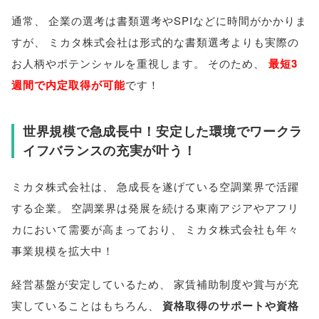
通常
、
企業の選考は書類選考やSPIなどに時間がかかりま
すが
、
ミカタ株式会社は形式的な書類選考よりも実際の
お人柄やポテンシャルを重視します
。
そのため
、
最短3
週間で内定取得が可能
です！
世界規模で急成長中！安定した環境でワークラ
イフバランスの充実が叶う！
ミカタ株式会社は
、
急成長を遂げている空調業界で活躍
する企業
。
空調業界は発展を続ける東南アジアやアフリ
カにおいて需要が高まっており
、
ミカタ株式会社も年々
事業規模を拡大中！
経営基盤が安定しているため
、
家賃補助制度や賞与が充
実していることはもちろん
、
資格取得のサポートや資格