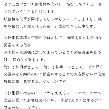
まずはコツコツと顧客数を増やし
、
安定して売り上げを
上げていくことを目指します
。
研修後も先輩が同行してしっかりフォローしますし
、
経
験を積むほど頼られる存在へと成長できる仕事です
。
＜技術営業職＞空調のプロとして
、
知識を活かし最適な
提案をする仕事
お客様が空調機に対して困っていることの解決策を見つ
け
、
最適な提案をする
。
時には技術者として
、
時には営業マンとして
、
その双方
の視点から納得のいく提案をすることでお客様からの信頼
獲得に繋げる重要なポジションです
。
＜技術職＞社会のインフラを支えるプロフェッショナル
営業が受けたお客様の想いを
、
現場でカタチにするプロ
フェッショナルです
。