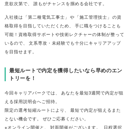
意欲次第で
、
誰もがチャンスを掴める会社です
。
入社後は
「
第二種電気工事士
」
や
「
施工管理技士
」
の資
格取得を目指していただくため
、
手に職をつけることも
可能！資格取得サポートや技術レクチャーの体制が整って
いるので
、
文系専攻・未経験でも十分にキャリアアップ
を目指せます
。
最短ルートで内定を獲得したいなら早めのエン
トリーを！
今回キャリアパークでは
、
あなたを最短3週間で内定が狙
える採用説明会へご招待
。
限定の選考短縮ルートにより
、
最短で内定が狙えるまた
とない機会です
。
ぜひご応募ください
。
※オンライン開催と
、
対面開催がございます
。
日程選択