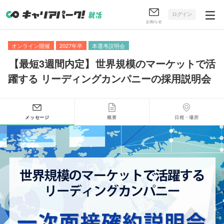
ログイン
お知らせ
オンライン開催
2027年卒
本選考説明会
【
最短3週間内定
】
世界規模のマーケットで活
躍する リーディングカンパニーの採用説明会
メッセージ
概要
日程・場所