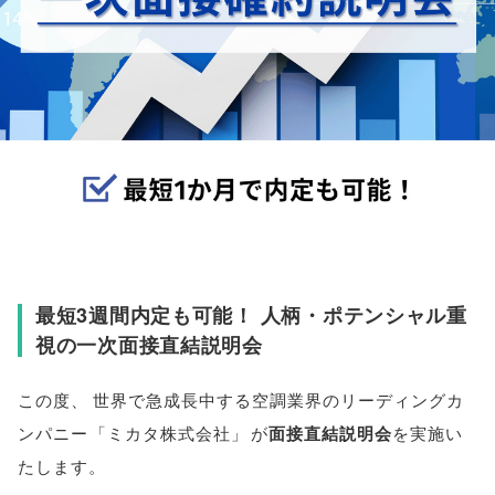
最短3週間内定も可能！ 人柄・ポテンシャル重
視の一次面接直結説明会
この度
、
世界で急成長中する空調業界のリーディングカ
ンパニー
「
ミカタ株式会社
」
が
面接直結説明会
を実施い
たします
。