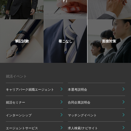
ト）
筆記試験
着こなし
面接対策
就活イベント
キャリアパーク就職エージェント
本選考説明会
就活セミナー
合同企業説明会
インターンシップ
マッチングイベント
エージェントサービス
求人検索/ナビサイト