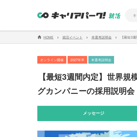
›
›
›
HOME
就活イベント
本選考説明会
【最短3週
オンライン開催
2027年卒
本選考説明会
【
最短3週間内定
】
世界規
グカンパニーの採用説明会
メッセージ