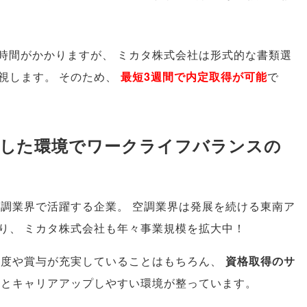
に時間がかかりますが
、
ミカタ株式会社は形式的な書類選
視します
。
そのため
、
最短3週間で内定取得が可能
で
定した環境でワークライフバランスの
空調業界で活躍する企業
。
空調業界は発展を続ける東南ア
り
、
ミカタ株式会社も年々事業規模を拡大中！
制度や賞与が充実していることはもちろん
、
資格取得のサ
元とキャリアアップしやすい環境が整っています
。