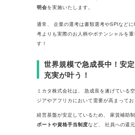
明会
を実施いたします
。
通常
、
企業の選考は書類選考やSPIなど
考よりも実際のお人柄やポテンシャルを重
す！
世界規模で急成長中！安
充実が叶う！
ミカタ株式会社は
、
急成長を遂げている
ジアやアフリカにおいて需要が高まってお
経営基盤が安定しているため
、
家賃補助
ポートや資格手当制度
など
、
社員への還