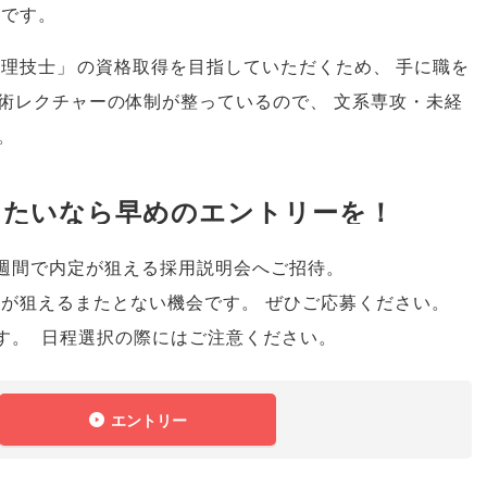
社です
。
管理技士
」
の資格取得を目指していただくため
、
手に職を
術レクチャーの体制が整っているので
、
文系専攻・未経
。
したいなら早めのエントリーを！
週間で内定が狙える採用説明会へご招待
。
定が狙えるまたとない機会です
。
ぜひご応募ください
。
す
。
日程選択の際にはご注意ください
。
エントリー