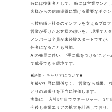
時には技術者として
、
時には営業マンと
客様からの信頼獲得に繋げる重要なポジシ
＜技術職＞社会のインフラを支えるプロフ
営業が受けたお客様の想いを
、
現場でカ
メンバーは全員が未経験スタートですが
、
任者になることも可能
。
AIの発展に伴い
、
“手に職をつける”こと
て成長できる環境です
。
■評価・キャリアについて■
年齢や社歴に関係なく
、
営業なら成果
、
とりの頑張りを正当に評価します
。
実際に
、
入社5年目でマネージャー
、
3年
今後も事業エリアの拡大を計画しており
、