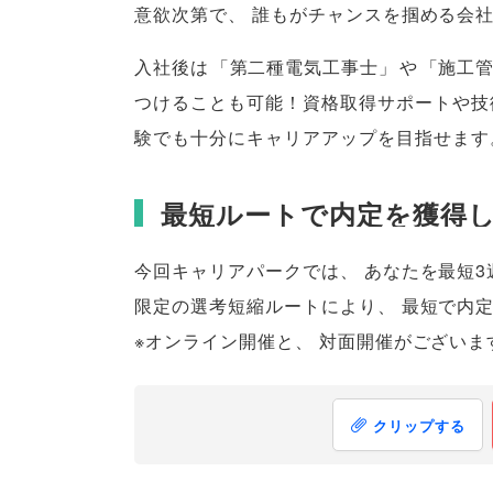
意欲次第で
、
誰もがチャンスを掴める会
入社後は
「
第二種電気工事士
」
や
「
施工
つけることも可能！資格取得サポートや技
験でも十分にキャリアアップを目指せます
最短ルートで内定を獲得
今回キャリアパークでは
、
あなたを最短3
限定の選考短縮ルートにより
、
最短で内
※オンライン開催と
、
対面開催がございま
クリップする