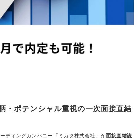
人柄・ポテンシャル重視の一次面接直結
リーディングカンパニー
「
ミカタ株式会社
」
が
面接直結説