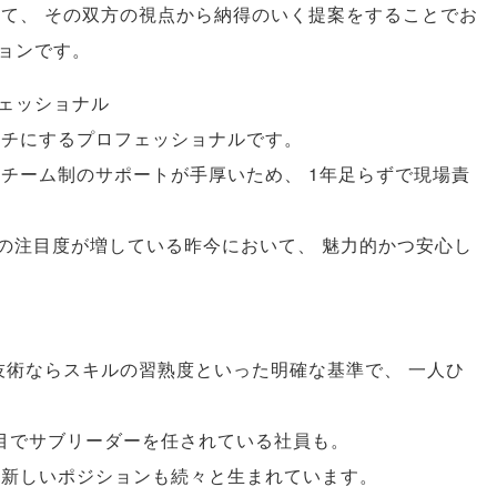
して
、
その双方の視点から納得のいく提案をすることでお
ョンです
。
ェッショナル
タチにするプロフェッショナルです
。
チーム制のサポートが手厚いため
、
1年足らずで現場責
への注目度が増している昨今において
、
魅力的かつ安心し
技術ならスキルの習熟度といった明確な基準で
、
一人ひ
目でサブリーダーを任されている社員も
。
新しいポジションも続々と生まれています
。