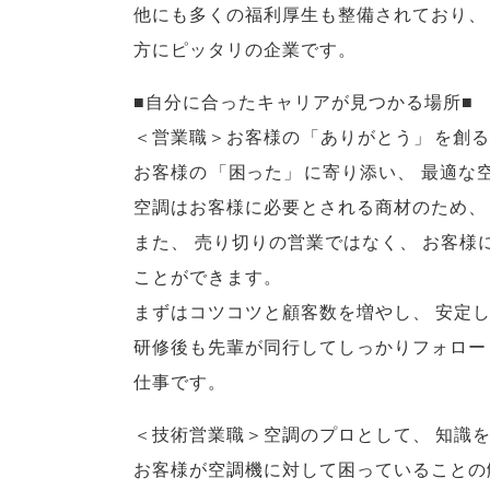
他にも多くの福利厚生も整備されており
、
方にピッタリの企業です
。
■自分に合ったキャリアが見つかる場所■
＜営業職＞お客様の
「
ありがとう
」
を創る
お客様の
「
困った
」
に寄り添い
、
最適な
空調はお客様に必要とされる商材のため
、
また
、
売り切りの営業ではなく
、
お客様
ことができます
。
まずはコツコツと顧客数を増やし
、
安定
研修後も先輩が同行してしっかりフォロー
仕事です
。
＜技術営業職＞空調のプロとして
、
知識
お客様が空調機に対して困っていることの