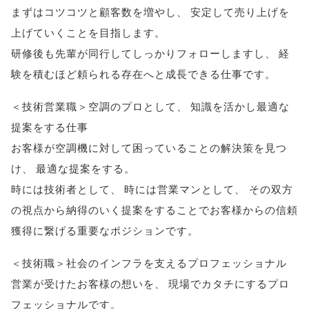
まずはコツコツと顧客数を増やし
、
安定して売り上げを
上げていくことを目指します
。
研修後も先輩が同行してしっかりフォローしますし
、
経
験を積むほど頼られる存在へと成長できる仕事です
。
＜技術営業職＞空調のプロとして
、
知識を活かし最適な
提案をする仕事
お客様が空調機に対して困っていることの解決策を見つ
け
、
最適な提案をする
。
時には技術者として
、
時には営業マンとして
、
その双方
の視点から納得のいく提案をすることでお客様からの信頼
獲得に繋げる重要なポジションです
。
＜技術職＞社会のインフラを支えるプロフェッショナル
営業が受けたお客様の想いを
、
現場でカタチにするプロ
フェッショナルです
。