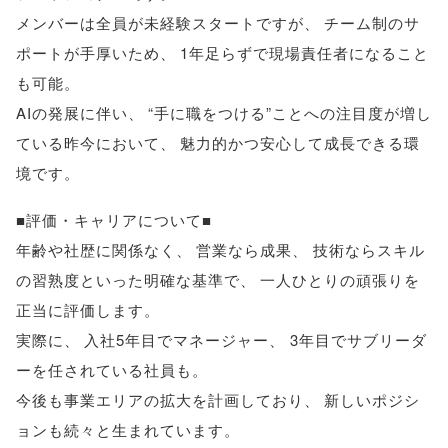
メンバーは全員が未経験スタートですが
、
チーム制のサ
ポートが手厚いため
、
1年足らずで現場責任者になること
も可能
。
AIの発展に伴い
、
“手に職をつける”ことへの注目度が増し
ている昨今において
、
魅力的かつ安心して成長できる環
境です
。
■評価・キャリアについて■
年齢や社歴に関係なく
、
営業なら成果
、
技術ならスキル
の習熟度といった明確な基準で
、
一人ひとりの頑張りを
正当に評価します
。
実際に
、
入社5年目でマネージャー
、
3年目でサブリーダ
ーを任されている社員も
。
今後も事業エリアの拡大を計画しており
、
新しいポジシ
ョンも続々と生まれています
。