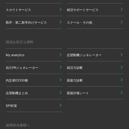
スカウトサービス
就活サポートサービス
既卒・第二新卒向けサービス
スクール・その他
就活お役立ち資料
My analytics
志望動機ジェネレーター
自己PRジェネレーター
就活力診断
内定者ES100種
面接力診断
志望動機まとめ
面接評価シート
SPI対策
採用担当者様へ