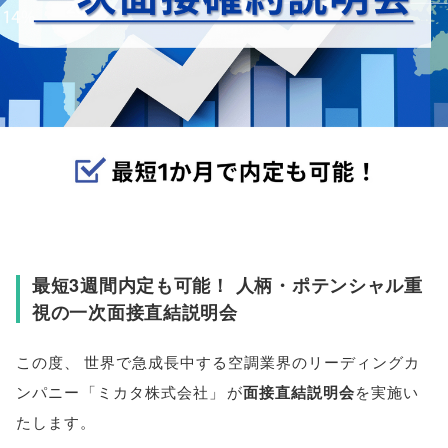
最短3週間内定も可能！ 人柄・ポテンシャル重
視の一次面接直結説明会
この度
、
世界で急成長中する空調業界のリーディングカ
ンパニー
「
ミカタ株式会社
」
が
面接直結説明会
を実施い
たします
。