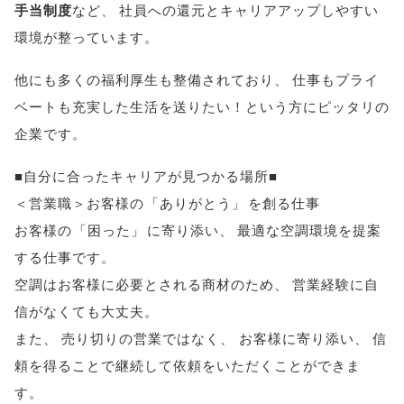
手当制度
など
、
社員への還元とキャリアアップしやすい
環境が整っています
。
他にも多くの福利厚生も整備されており
、
仕事もプライ
ベートも充実した生活を送りたい！という方にピッタリの
企業です
。
■自分に合ったキャリアが見つかる場所■
＜営業職＞お客様の
「
ありがとう
」
を創る仕事
お客様の
「
困った
」
に寄り添い
、
最適な空調環境を提案
する仕事です
。
空調はお客様に必要とされる商材のため
、
営業経験に自
信がなくても大丈夫
。
また
、
売り切りの営業ではなく
、
お客様に寄り添い
、
信
頼を得ることで継続して依頼をいただくことができま
す
。