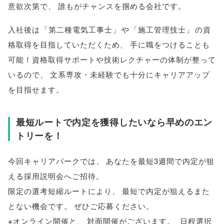
意欲次第で
、
誰もがチャンスを掴める会社です
。
入社後は
「
第二種電気工事士
」
や
「
施工管理技士
」
の資
格取得を目指していただくため
、
手に職をつけることも
可能！資格取得サポートや技術レクチャーの体制が整って
いるので
、
文系専攻・未経験でも十分にキャリアアップ
を目指せます
。
最短ルートで内定を獲得したいなら早めのエン
トリーを！
今回キャリアパークでは
、
あなたを最短3週間で内定が狙
える採用説明会へご招待
。
限定の選考短縮ルートにより
、
最短で内定が狙えるまた
とない機会です
。
ぜひご応募ください
。
※オンライン開催と
、
対面開催がございます
。
日程選択