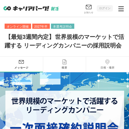
ログイン
お知らせ
オンライン開催
2027年卒
本選考説明会
【
最短3週間内定
】
世界規模のマーケットで活
躍する リーディングカンパニーの採用説明会
メッセージ
概要
日程・場所