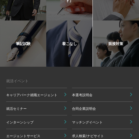
ト）
筆記試験
着こなし
面接対策
就活イベント
キャリアパーク就職エージェント
本選考説明会
就活セミナー
合同企業説明会
インターンシップ
マッチングイベント
エージェントサービス
求人検索/ナビサイト