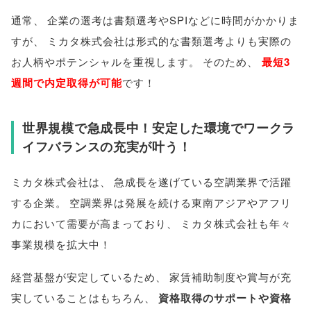
通常
、
企業の選考は書類選考やSPIなどに時間がかかりま
すが
、
ミカタ株式会社は形式的な書類選考よりも実際の
お人柄やポテンシャルを重視します
。
そのため
、
最短3
週間で内定取得が可能
です！
世界規模で急成長中！安定した環境でワークラ
イフバランスの充実が叶う！
ミカタ株式会社は
、
急成長を遂げている空調業界で活躍
する企業
。
空調業界は発展を続ける東南アジアやアフリ
カにおいて需要が高まっており
、
ミカタ株式会社も年々
事業規模を拡大中！
経営基盤が安定しているため
、
家賃補助制度や賞与が充
実していることはもちろん
、
資格取得のサポートや資格