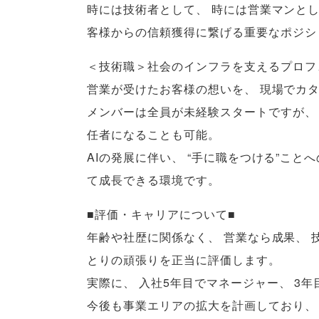
時には技術者として
、
時には営業マンと
客様からの信頼獲得に繋げる重要なポジシ
＜技術職＞社会のインフラを支えるプロフ
営業が受けたお客様の想いを
、
現場でカ
メンバーは全員が未経験スタートですが
、
任者になることも可能
。
AIの発展に伴い
、
“手に職をつける”こと
て成長できる環境です
。
■評価・キャリアについて■
年齢や社歴に関係なく
、
営業なら成果
、
とりの頑張りを正当に評価します
。
実際に
、
入社5年目でマネージャー
、
3年
今後も事業エリアの拡大を計画しており
、