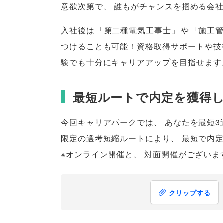
意欲次第で
、
誰もがチャンスを掴める会
入社後は
「
第二種電気工事士
」
や
「
施工
つけることも可能！資格取得サポートや技
験でも十分にキャリアアップを目指せます
最短ルートで内定を獲得
今回キャリアパークでは
、
あなたを最短3
限定の選考短縮ルートにより
、
最短で内
※オンライン開催と
、
対面開催がございま
クリップする