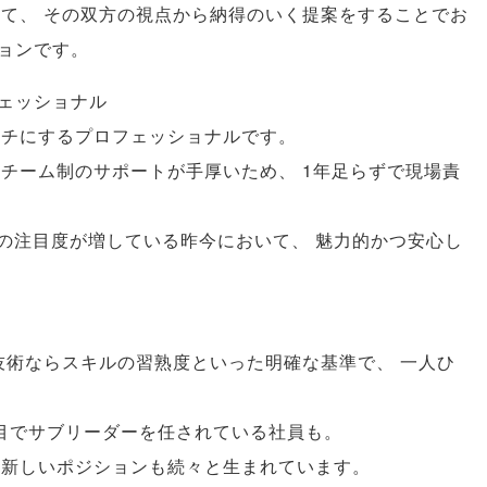
して
、
その双方の視点から納得のいく提案をすることでお
ョンです
。
ェッショナル
タチにするプロフェッショナルです
。
チーム制のサポートが手厚いため
、
1年足らずで現場責
への注目度が増している昨今において
、
魅力的かつ安心し
技術ならスキルの習熟度といった明確な基準で
、
一人ひ
目でサブリーダーを任されている社員も
。
新しいポジションも続々と生まれています
。