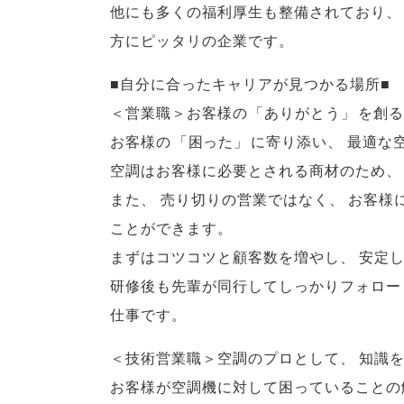
他にも多くの福利厚生も整備されており
、
方にピッタリの企業です
。
■自分に合ったキャリアが見つかる場所■
＜営業職＞お客様の
「
ありがとう
」
を創る
お客様の
「
困った
」
に寄り添い
、
最適な
空調はお客様に必要とされる商材のため
、
また
、
売り切りの営業ではなく
、
お客様
ことができます
。
まずはコツコツと顧客数を増やし
、
安定
研修後も先輩が同行してしっかりフォロー
仕事です
。
＜技術営業職＞空調のプロとして
、
知識
お客様が空調機に対して困っていることの