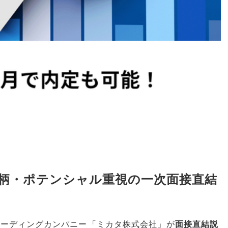
人柄・ポテンシャル重視の一次面接直結
リーディングカンパニー
「
ミカタ株式会社
」
が
面接直結説