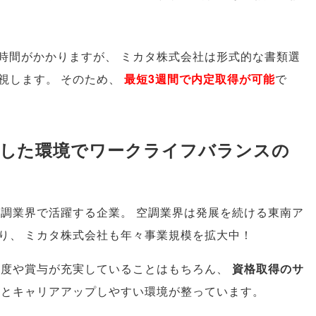
に時間がかかりますが
、
ミカタ株式会社は形式的な書類選
視します
。
そのため
、
最短3週間で内定取得が可能
で
定した環境でワークライフバランスの
空調業界で活躍する企業
。
空調業界は発展を続ける東南ア
り
、
ミカタ株式会社も年々事業規模を拡大中！
制度や賞与が充実していることはもちろん
、
資格取得のサ
元とキャリアアップしやすい環境が整っています
。