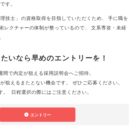
社です
。
管理技士
」
の資格取得を目指していただくため
、
手に職を
術レクチャーの体制が整っているので
、
文系専攻・未経
。
したいなら早めのエントリーを！
週間で内定が狙える採用説明会へご招待
。
定が狙えるまたとない機会です
。
ぜひご応募ください
。
す
。
日程選択の際にはご注意ください
。
エントリー