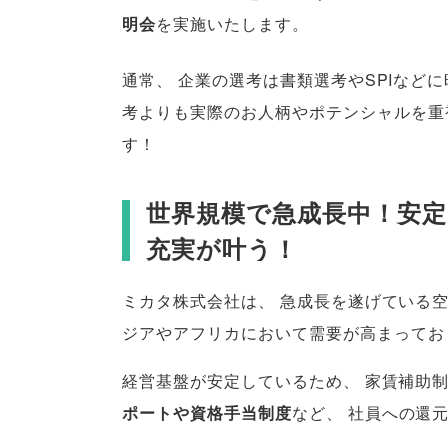
明会
を実施いたします
。
通常
、
企業の選考は書類選考やSPIなど
考よりも実際のお人柄やポテンシャルを重
す！
世界規模で急成長中！安
充実が叶う！
ミカタ株式会社は
、
急成長を遂げている
ジアやアフリカにおいて需要が高まってお
経営基盤が安定しているため
、
家賃補助
ポートや資格手当制度
など
、
社員への還