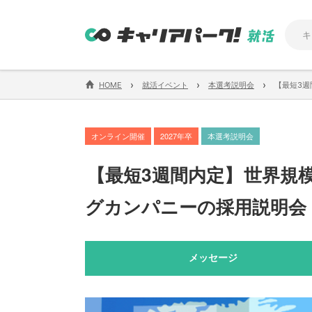
›
›
›
HOME
就活イベント
本選考説明会
【最短3週
オンライン開催
2027年卒
本選考説明会
【
最短3週間内定
】
世界規
グカンパニーの採用説明会
メッセージ