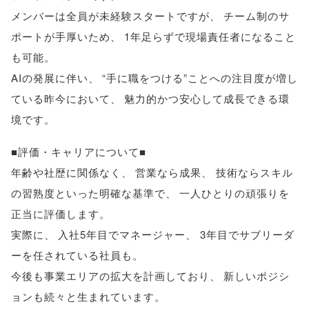
メンバーは全員が未経験スタートですが
、
チーム制のサ
ポートが手厚いため
、
1年足らずで現場責任者になること
も可能
。
AIの発展に伴い
、
“手に職をつける”ことへの注目度が増し
ている昨今において
、
魅力的かつ安心して成長できる環
境です
。
■評価・キャリアについて■
年齢や社歴に関係なく
、
営業なら成果
、
技術ならスキル
の習熟度といった明確な基準で
、
一人ひとりの頑張りを
正当に評価します
。
実際に
、
入社5年目でマネージャー
、
3年目でサブリーダ
ーを任されている社員も
。
今後も事業エリアの拡大を計画しており
、
新しいポジシ
ョンも続々と生まれています
。