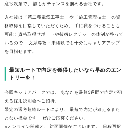
意欲次第で
、
誰もがチャンスを掴める会社です
。
入社後は
「
第二種電気工事士
」
や
「
施工管理技士
」
の資
格取得を目指していただくため
、
手に職をつけることも
可能！資格取得サポートや技術レクチャーの体制が整って
いるので
、
文系専攻・未経験でも十分にキャリアアップ
を目指せます
。
最短ルートで内定を獲得したいなら早めのエン
トリーを！
今回キャリアパークでは
、
あなたを最短3週間で内定が狙
える採用説明会へご招待
。
限定の選考短縮ルートにより
、
最短で内定が狙えるまた
とない機会です
。
ぜひご応募ください
。
※オンライン開催と
、
対面開催がございます
。
日程選択