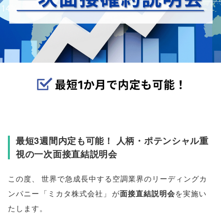
最短3週間内定も可能！ 人柄・ポテンシャル重
視の一次面接直結説明会
この度
、
世界で急成長中する空調業界のリーディングカ
ンパニー
「
ミカタ株式会社
」
が
面接直結説明会
を実施い
たします
。