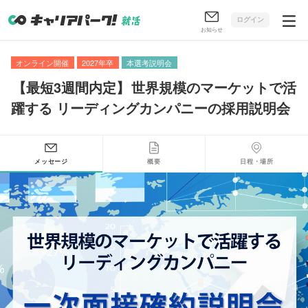
ログイン
お知らせ
オンライン開催
2027年卒
本選考説明会
【
最短3週間内定
】
世界規模のマーケットで活
躍する リーディングカンパニーの採用説明会
メッセージ
概要
日程・場所