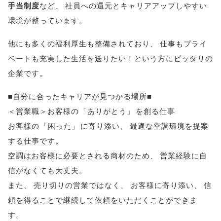
手当制度
など
、
社員への還元とキャリアアップしやすい
環境が整っています
。
他にも多くの福利厚生も整備されており
、
仕事もプライ
ベートも充実した生活を送りたい！という方にピッタリの
企業です
。
■自分に合ったキャリアが見つかる場所■
＜営業職＞お客様の
「
ありがとう
」
を創る仕事
お客様の
「
困った
」
に寄り添い
、
最適な空調環境を提案
する仕事です
。
空調はお客様に必要とされる商材のため
、
営業経験に自
信がなくても大丈夫
。
また
、
売り切りの営業ではなく
、
お客様に寄り添い
、
信
頼を得ることで継続して依頼をいただくことができま
す
。