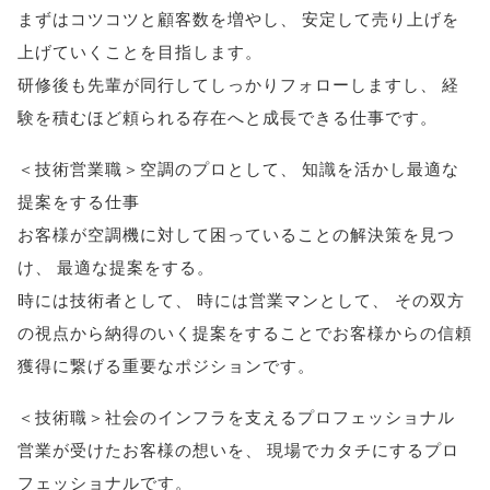
まずはコツコツと顧客数を増やし
、
安定して売り上げを
上げていくことを目指します
。
研修後も先輩が同行してしっかりフォローしますし
、
経
験を積むほど頼られる存在へと成長できる仕事です
。
＜技術営業職＞空調のプロとして
、
知識を活かし最適な
提案をする仕事
お客様が空調機に対して困っていることの解決策を見つ
け
、
最適な提案をする
。
時には技術者として
、
時には営業マンとして
、
その双方
の視点から納得のいく提案をすることでお客様からの信頼
獲得に繋げる重要なポジションです
。
＜技術職＞社会のインフラを支えるプロフェッショナル
営業が受けたお客様の想いを
、
現場でカタチにするプロ
フェッショナルです
。