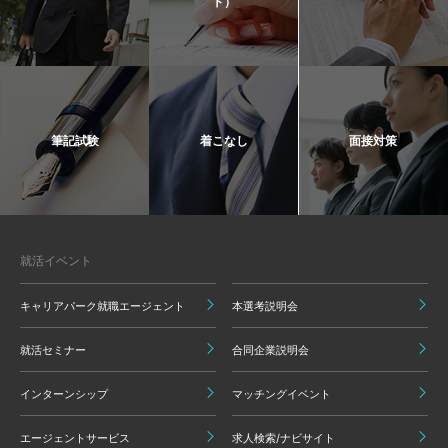
ト）
筆記試験
着こなし
面接対策
就活イベント
キャリアパーク就職エージェント
本選考説明会
就活セミナー
合同企業説明会
インターンシップ
マッチングイベント
エージェントサービス
求人検索/ナビサイト