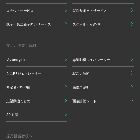
スカウトサービス
就活サポートサービス
既卒・第二新卒向けサービス
スクール・その他
就活お役立ち資料
My analytics
志望動機ジェネレーター
自己PRジェネレーター
就活力診断
内定者ES100種
面接力診断
志望動機まとめ
面接評価シート
SPI対策
採用担当者様へ