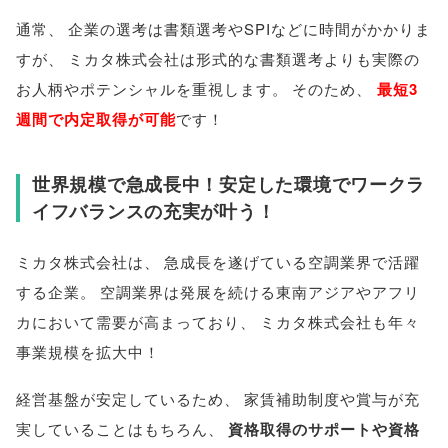
通常
、
企業の選考は書類選考やSPIなどに時間がかかりま
すが
、
ミカタ株式会社は形式的な書類選考よりも実際の
お人柄やポテンシャルを重視します
。
そのため
、
最短3
週間で内定取得が可能
です！
世界規模で急成長中！安定した環境でワークラ
イフバランスの充実が叶う！
ミカタ株式会社は
、
急成長を遂げている空調業界で活躍
する企業
。
空調業界は発展を続ける東南アジアやアフリ
カにおいて需要が高まっており
、
ミカタ株式会社も年々
事業規模を拡大中！
経営基盤が安定しているため
、
家賃補助制度や賞与が充
実していることはもちろん
、
資格取得のサポートや資格