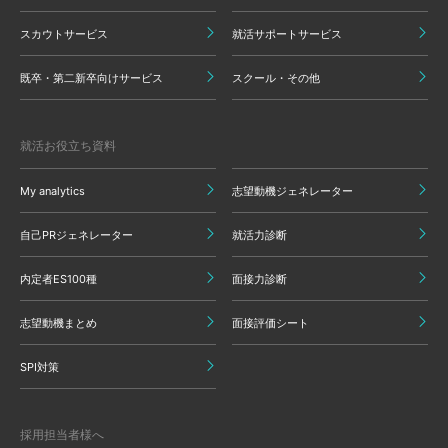
スカウトサービス
就活サポートサービス
既卒・第二新卒向けサービス
スクール・その他
就活お役立ち資料
My analytics
志望動機ジェネレーター
自己PRジェネレーター
就活力診断
内定者ES100種
面接力診断
志望動機まとめ
面接評価シート
SPI対策
採用担当者様へ