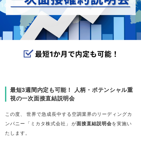
最短3週間内定も可能！ 人柄・ポテンシャル重
視の一次面接直結説明会
この度
、
世界で急成長中する空調業界のリーディングカ
ンパニー
「
ミカタ株式会社
」
が
面接直結説明会
を実施い
たします
。