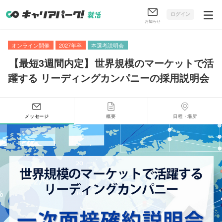
ログイン
お知らせ
オンライン開催
2027年卒
本選考説明会
【
最短3週間内定
】
世界規模のマーケットで活
躍する リーディングカンパニーの採用説明会
メッセージ
概要
日程・場所