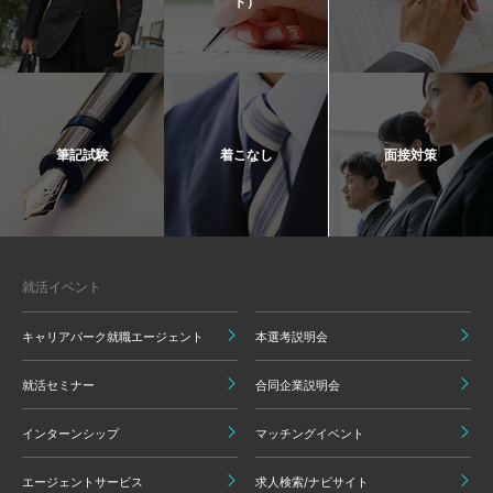
ト）
筆記試験
着こなし
面接対策
就活イベント
キャリアパーク就職エージェント
本選考説明会
就活セミナー
合同企業説明会
インターンシップ
マッチングイベント
エージェントサービス
求人検索/ナビサイト