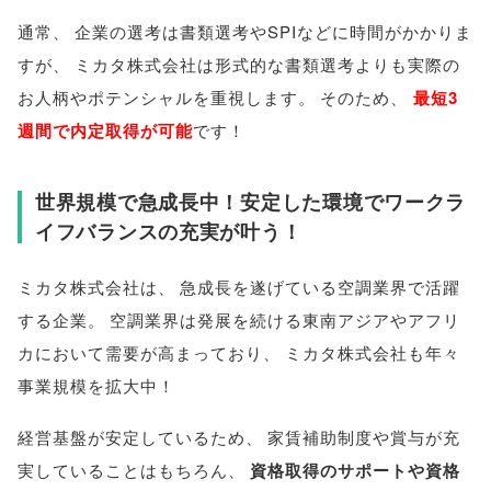
通常
、
企業の選考は書類選考やSPIなどに時間がかかりま
すが
、
ミカタ株式会社は形式的な書類選考よりも実際の
お人柄やポテンシャルを重視します
。
そのため
、
最短3
週間で内定取得が可能
です！
世界規模で急成長中！安定した環境でワークラ
イフバランスの充実が叶う！
ミカタ株式会社は
、
急成長を遂げている空調業界で活躍
する企業
。
空調業界は発展を続ける東南アジアやアフリ
カにおいて需要が高まっており
、
ミカタ株式会社も年々
事業規模を拡大中！
経営基盤が安定しているため
、
家賃補助制度や賞与が充
実していることはもちろん
、
資格取得のサポートや資格