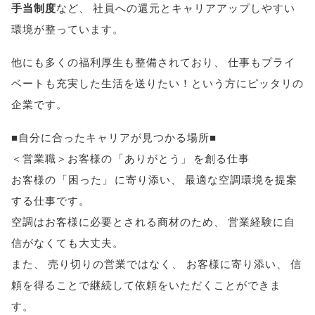
手当制度
など
、
社員への還元とキャリアアップしやすい
環境が整っています
。
他にも多くの福利厚生も整備されており
、
仕事もプライ
ベートも充実した生活を送りたい！という方にピッタリの
企業です
。
■自分に合ったキャリアが見つかる場所■
＜営業職＞お客様の
「
ありがとう
」
を創る仕事
お客様の
「
困った
」
に寄り添い
、
最適な空調環境を提案
する仕事です
。
空調はお客様に必要とされる商材のため
、
営業経験に自
信がなくても大丈夫
。
また
、
売り切りの営業ではなく
、
お客様に寄り添い
、
信
頼を得ることで継続して依頼をいただくことができま
す
。