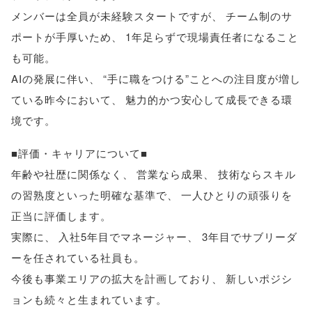
メンバーは全員が未経験スタートですが
、
チーム制のサ
ポートが手厚いため
、
1年足らずで現場責任者になること
も可能
。
AIの発展に伴い
、
“手に職をつける”ことへの注目度が増し
ている昨今において
、
魅力的かつ安心して成長できる環
境です
。
■評価・キャリアについて■
年齢や社歴に関係なく
、
営業なら成果
、
技術ならスキル
の習熟度といった明確な基準で
、
一人ひとりの頑張りを
正当に評価します
。
実際に
、
入社5年目でマネージャー
、
3年目でサブリーダ
ーを任されている社員も
。
今後も事業エリアの拡大を計画しており
、
新しいポジシ
ョンも続々と生まれています
。