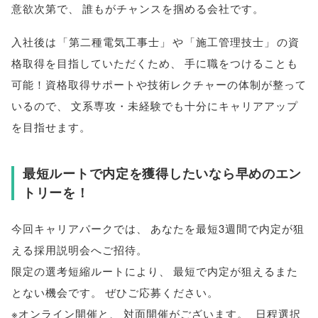
意欲次第で
、
誰もがチャンスを掴める会社です
。
入社後は
「
第二種電気工事士
」
や
「
施工管理技士
」
の資
格取得を目指していただくため
、
手に職をつけることも
可能！資格取得サポートや技術レクチャーの体制が整って
いるので
、
文系専攻・未経験でも十分にキャリアアップ
を目指せます
。
最短ルートで内定を獲得したいなら早めのエン
トリーを！
今回キャリアパークでは
、
あなたを最短3週間で内定が狙
える採用説明会へご招待
。
限定の選考短縮ルートにより
、
最短で内定が狙えるまた
とない機会です
。
ぜひご応募ください
。
※オンライン開催と
、
対面開催がございます
。
日程選択