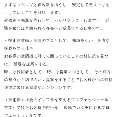
まずはコツコツと顧客数を増やし
、
安定して売り上げを
上げていくことを目指します
。
研修後も先輩が同行してしっかりフォローしますし
、
経
験を積むほど頼られる存在へと成長できる仕事です
。
＜技術営業職＞空調のプロとして
、
知識を活かし最適な
提案をする仕事
お客様が空調機に対して困っていることの解決策を見つ
け
、
最適な提案をする
。
時には技術者として
、
時には営業マンとして
、
その双方
の視点から納得のいく提案をすることでお客様からの信頼
獲得に繋げる重要なポジションです
。
＜技術職＞社会のインフラを支えるプロフェッショナル
営業が受けたお客様の想いを
、
現場でカタチにするプロ
フェッショナルです
。