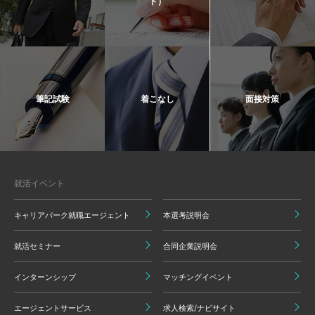
ト）
筆記試験
着こなし
面接対策
就活イベント
キャリアパーク就職エージェント
本選考説明会
就活セミナー
合同企業説明会
インターンシップ
マッチングイベント
エージェントサービス
求人検索/ナビサイト