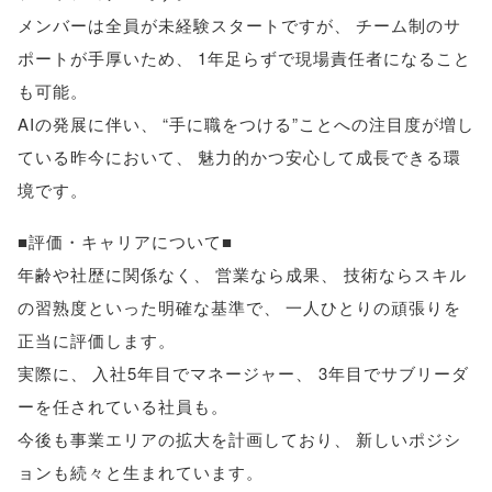
メンバーは全員が未経験スタートですが
、
チーム制のサ
ポートが手厚いため
、
1年足らずで現場責任者になること
も可能
。
AIの発展に伴い
、
“手に職をつける”ことへの注目度が増し
ている昨今において
、
魅力的かつ安心して成長できる環
境です
。
■評価・キャリアについて■
年齢や社歴に関係なく
、
営業なら成果
、
技術ならスキル
の習熟度といった明確な基準で
、
一人ひとりの頑張りを
正当に評価します
。
実際に
、
入社5年目でマネージャー
、
3年目でサブリーダ
ーを任されている社員も
。
今後も事業エリアの拡大を計画しており
、
新しいポジシ
ョンも続々と生まれています
。