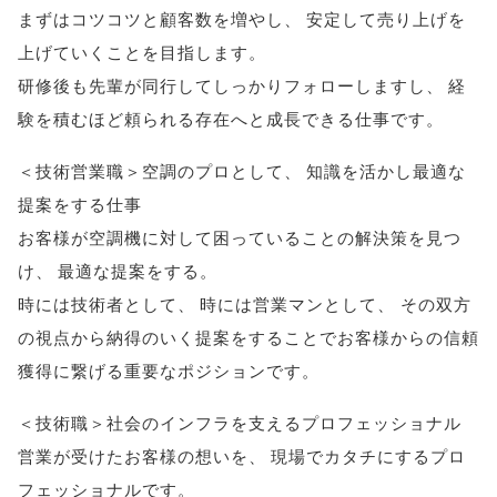
まずはコツコツと顧客数を増やし
、
安定して売り上げを
上げていくことを目指します
。
研修後も先輩が同行してしっかりフォローしますし
、
経
験を積むほど頼られる存在へと成長できる仕事です
。
＜技術営業職＞空調のプロとして
、
知識を活かし最適な
提案をする仕事
お客様が空調機に対して困っていることの解決策を見つ
け
、
最適な提案をする
。
時には技術者として
、
時には営業マンとして
、
その双方
の視点から納得のいく提案をすることでお客様からの信頼
獲得に繋げる重要なポジションです
。
＜技術職＞社会のインフラを支えるプロフェッショナル
営業が受けたお客様の想いを
、
現場でカタチにするプロ
フェッショナルです
。