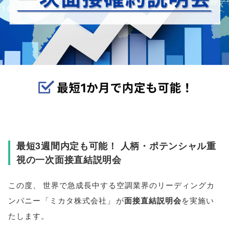
最短3週間内定も可能！ 人柄・ポテンシャル重
視の一次面接直結説明会
この度
、
世界で急成長中する空調業界のリーディングカ
ンパニー
「
ミカタ株式会社
」
が
面接直結説明会
を実施い
たします
。