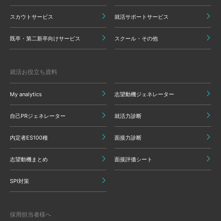
スカウトサービス
就活サポートサービス
既卒・第二新卒向けサービス
スクール・その他
就活お役立ち資料
My analytics
志望動機ジェネレーター
自己PRジェネレーター
就活力診断
内定者ES100種
面接力診断
志望動機まとめ
面接評価シート
SPI対策
採用担当者様へ