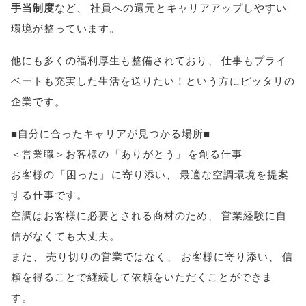
手当制度
など
、
社員への還元とキャリアアップしやすい
環境が整っています
。
他にも多くの福利厚生も整備されており
、
仕事もプライ
ベートも充実した生活を送りたい！という方にピッタリの
企業です
。
■自分に合ったキャリアが見つかる場所■
＜営業職＞お客様の
「
ありがとう
」
を創る仕事
お客様の
「
困った
」
に寄り添い
、
最適な空調環境を提案
する仕事です
。
空調はお客様に必要とされる商材のため
、
営業経験に自
信がなくても大丈夫
。
また
、
売り切りの営業ではなく
、
お客様に寄り添い
、
信
頼を得ることで継続して依頼をいただくことができま
す
。