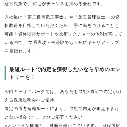
意欲次第で
、
誰もがチャンスを掴める会社です
。
入社後は
「
第二種電気工事士
」
や
「
施工管理技士
」
の資
格取得を目指していただくため
、
手に職をつけることも
可能！資格取得サポートや技術レクチャーの体制が整って
いるので
、
文系専攻・未経験でも十分にキャリアアップ
を目指せます
。
最短ルートで内定を獲得したいなら早めのエン
トリーを！
今回キャリアパークでは
、
あなたを最短3週間で内定が狙
える採用説明会へご招待
。
限定の選考短縮ルートにより
、
最短で内定が狙えるまた
とない機会です
。
ぜひご応募ください
。
※オンライン開催と
、
対面開催がございます
。
日程選択