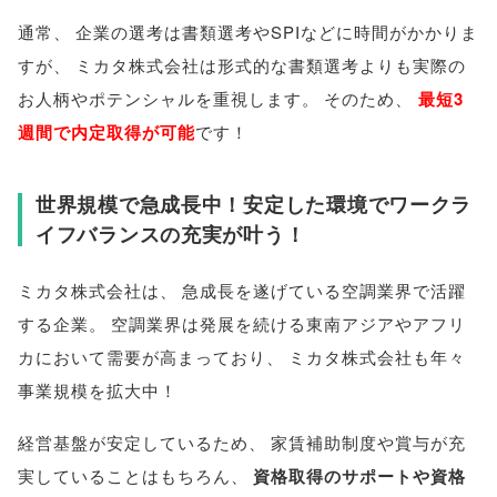
通常
、
企業の選考は書類選考やSPIなどに時間がかかりま
すが
、
ミカタ株式会社は形式的な書類選考よりも実際の
お人柄やポテンシャルを重視します
。
そのため
、
最短3
週間で内定取得が可能
です！
世界規模で急成長中！安定した環境でワークラ
イフバランスの充実が叶う！
ミカタ株式会社は
、
急成長を遂げている空調業界で活躍
する企業
。
空調業界は発展を続ける東南アジアやアフリ
カにおいて需要が高まっており
、
ミカタ株式会社も年々
事業規模を拡大中！
経営基盤が安定しているため
、
家賃補助制度や賞与が充
実していることはもちろん
、
資格取得のサポートや資格