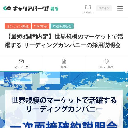
ログイン
お知らせ
オンライン開催
2027年卒
本選考説明会
【
最短3週間内定
】
世界規模のマーケットで活
躍する リーディングカンパニーの採用説明会
メッセージ
概要
日程・場所