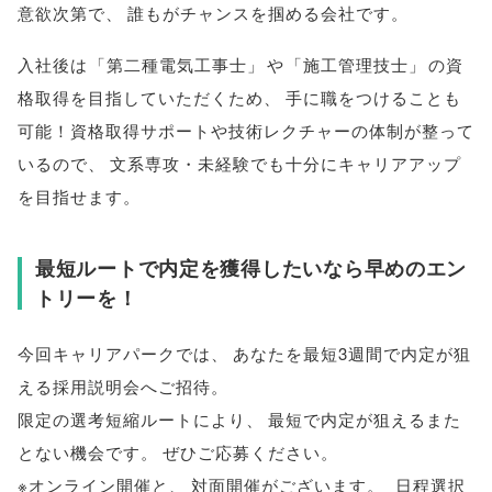
意欲次第で
、
誰もがチャンスを掴める会社です
。
入社後は
「
第二種電気工事士
」
や
「
施工管理技士
」
の資
格取得を目指していただくため
、
手に職をつけることも
可能！資格取得サポートや技術レクチャーの体制が整って
いるので
、
文系専攻・未経験でも十分にキャリアアップ
を目指せます
。
最短ルートで内定を獲得したいなら早めのエン
トリーを！
今回キャリアパークでは
、
あなたを最短3週間で内定が狙
える採用説明会へご招待
。
限定の選考短縮ルートにより
、
最短で内定が狙えるまた
とない機会です
。
ぜひご応募ください
。
※オンライン開催と
、
対面開催がございます
。
日程選択