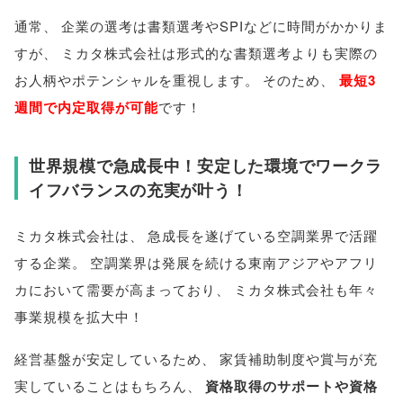
通常
、
企業の選考は書類選考やSPIなどに時間がかかりま
すが
、
ミカタ株式会社は形式的な書類選考よりも実際の
お人柄やポテンシャルを重視します
。
そのため
、
最短3
週間で内定取得が可能
です！
世界規模で急成長中！安定した環境でワークラ
イフバランスの充実が叶う！
ミカタ株式会社は
、
急成長を遂げている空調業界で活躍
する企業
。
空調業界は発展を続ける東南アジアやアフリ
カにおいて需要が高まっており
、
ミカタ株式会社も年々
事業規模を拡大中！
経営基盤が安定しているため
、
家賃補助制度や賞与が充
実していることはもちろん
、
資格取得のサポートや資格