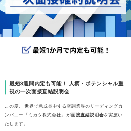
最短3週間内定も可能！ 人柄・ポテンシャル重
視の一次面接直結説明会
この度
、
世界で急成長中する空調業界のリーディングカ
ンパニー
「
ミカタ株式会社
」
が
面接直結説明会
を実施い
たします
。