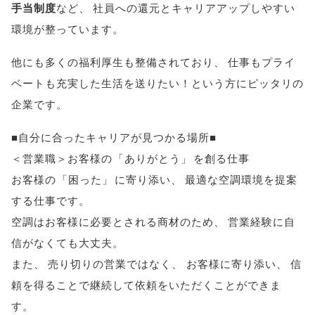
手当制度
など
、
社員への還元とキャリアアップしやすい
環境が整っています
。
他にも多くの福利厚生も整備されており
、
仕事もプライ
ベートも充実した生活を送りたい！という方にピッタリの
企業です
。
■自分に合ったキャリアが見つかる場所■
＜営業職＞お客様の
「
ありがとう
」
を創る仕事
お客様の
「
困った
」
に寄り添い
、
最適な空調環境を提案
する仕事です
。
空調はお客様に必要とされる商材のため
、
営業経験に自
信がなくても大丈夫
。
また
、
売り切りの営業ではなく
、
お客様に寄り添い
、
信
頼を得ることで継続して依頼をいただくことができま
す
。