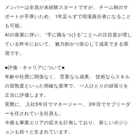
メンバーは全員が未経験スタートですが
、
チーム制のサ
ポートが手厚いため
、
1年足らずで現場責任者になること
も可能
。
AIの発展に伴い
、
“手に職をつける”ことへの注目度が増し
ている昨今において
、
魅力的かつ安心して成長できる環
境です
。
■評価・キャリアについて■
年齢や社歴に関係なく
、
営業なら成果
、
技術ならスキル
の習熟度といった明確な基準で
、
一人ひとりの頑張りを
正当に評価します
。
実際に
、
入社5年目でマネージャー
、
3年目でサブリーダ
ーを任されている社員も
。
今後も事業エリアの拡大を計画しており
、
新しいポジシ
ョンも続々と生まれています
。