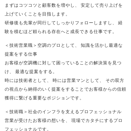
まずはコツコツと顧客数を増やし
、
安定して売り上げを
上げていくことを目指します
。
研修後も先輩が同行してしっかりフォローしますし
、
経
験を積むほど頼られる存在へと成長できる仕事です
。
＜技術営業職＞空調のプロとして
、
知識を活かし最適な
提案をする仕事
お客様が空調機に対して困っていることの解決策を見つ
け
、
最適な提案をする
。
時には技術者として
、
時には営業マンとして
、
その双方
の視点から納得のいく提案をすることでお客様からの信頼
獲得に繋げる重要なポジションです
。
＜技術職＞社会のインフラを支えるプロフェッショナル
営業が受けたお客様の想いを
、
現場でカタチにするプロ
フェッショナルです
。