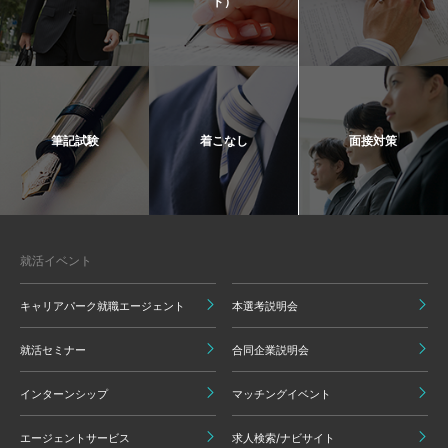
ト）
筆記試験
着こなし
面接対策
就活イベント
キャリアパーク就職エージェント
本選考説明会
就活セミナー
合同企業説明会
インターンシップ
マッチングイベント
エージェントサービス
求人検索/ナビサイト