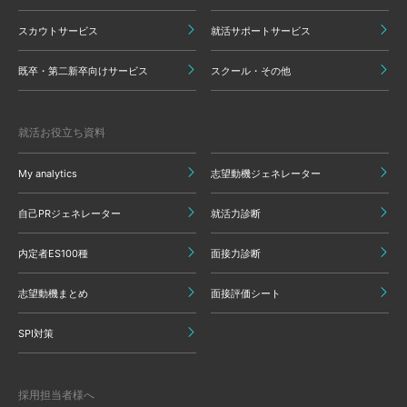
スカウトサービス
就活サポートサービス
既卒・第二新卒向けサービス
スクール・その他
就活お役立ち資料
My analytics
志望動機ジェネレーター
自己PRジェネレーター
就活力診断
内定者ES100種
面接力診断
志望動機まとめ
面接評価シート
SPI対策
採用担当者様へ