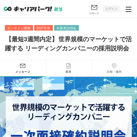
ログイン
お知らせ
オンライン開催
2027年卒
本選考説明会
【
最短3週間内定
】
世界規模のマーケットで活
躍する リーディングカンパニーの採用説明会
メッセージ
概要
日程・場所