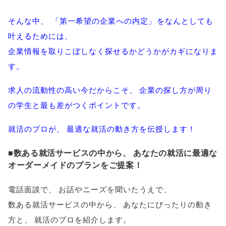
そんな中
、
「
第一希望の企業への内定
」
をなんとしても
叶えるためには
、
企業情報を取りこぼしなく探せるかどうかがカギになりま
す
。
求人の流動性の高い今だからこそ
、
企業の探し方が周り
の学生と最も差がつくポイントです
。
就活のプロが
、
最適な就活の動き方を伝授します！
■数ある就活サービスの中から
、
あなたの就活に最適な
オーダーメイドのプランをご提案！
電話面談で
、
お話やニーズを聞いたうえで
、
数ある就活サービスの中から
、
あなたにぴったりの動き
方と
、
就活のプロを紹介します
。