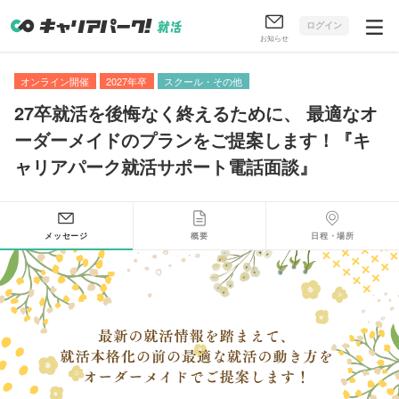
ログイン
お知らせ
オンライン開催
2027年卒
スクール・その他
27卒就活を後悔なく終えるために
、
最適なオ
ーダーメイドのプランをご提案します！『キ
ャリアパーク就活サポート電話面談』
メッセージ
概要
日程・場所