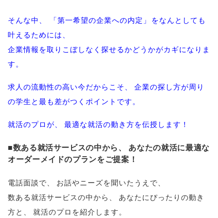
そんな中
、
「
第一希望の企業への内定
」
をなんとしても
叶えるためには
、
企業情報を取りこぼしなく探せるかどうかがカギになりま
す
。
求人の流動性の高い今だからこそ
、
企業の探し方が周り
の学生と最も差がつくポイントです
。
就活のプロが
、
最適な就活の動き方を伝授します！
■数ある就活サービスの中から
、
あなたの就活に最適な
オーダーメイドのプランをご提案！
電話面談で
、
お話やニーズを聞いたうえで
、
数ある就活サービスの中から
、
あなたにぴったりの動き
方と
、
就活のプロを紹介します
。