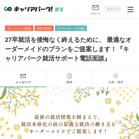
ログイン
お知らせ
オンライン開催
2027年卒
スクール・その他
27卒就活を後悔なく終えるために
、
最適なオ
ーダーメイドのプランをご提案します！『キ
ャリアパーク就活サポート電話面談』
メッセージ
概要
日程・場所