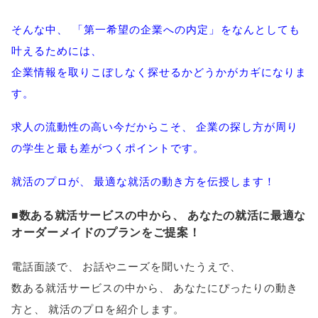
そんな中
、
「
第一希望の企業への内定
」
をなんとしても
叶えるためには
、
企業情報を取りこぼしなく探せるかどうかがカギになりま
す
。
求人の流動性の高い今だからこそ
、
企業の探し方が周り
の学生と最も差がつくポイントです
。
就活のプロが
、
最適な就活の動き方を伝授します！
■数ある就活サービスの中から
、
あなたの就活に最適な
オーダーメイドのプランをご提案！
電話面談で
、
お話やニーズを聞いたうえで
、
数ある就活サービスの中から
、
あなたにぴったりの動き
方と
、
就活のプロを紹介します
。