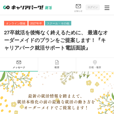
ログイン
お知らせ
オンライン開催
2027年卒
スクール・その他
27卒就活を後悔なく終えるために
、
最適なオ
ーダーメイドのプランをご提案します！『キ
ャリアパーク就活サポート電話面談』
メッセージ
概要
日程・場所