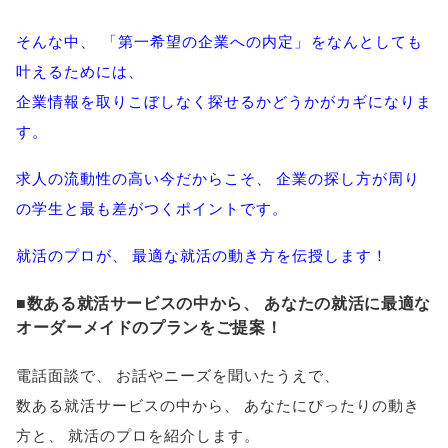
そんな中
、
「
第一希望の企業への内定
」
をなんとしても
叶えるためには
、
企業情報を取りこぼしなく探せるかどうかがカギになりま
す
。
求人の流動性の高い今だからこそ
、
企業の探し方が周り
の学生と最も差がつくポイントです
。
就活のプロが
、
最適な就活の動き方を伝授します！
■数ある就活サービスの中から
、
あなたの就活に最適な
オーダーメイドのプランをご提案！
電話面談で
、
お話やニーズを聞いたうえで
、
数ある就活サービスの中から
、
あなたにぴったりの動き
方と
、
就活のプロを紹介します
。