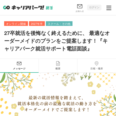
ログイン
お知らせ
オンライン開催
2027年卒
スクール・その他
27卒就活を後悔なく終えるために
、
最適なオ
ーダーメイドのプランをご提案します！『キ
ャリアパーク就活サポート電話面談』
メッセージ
概要
日程・場所