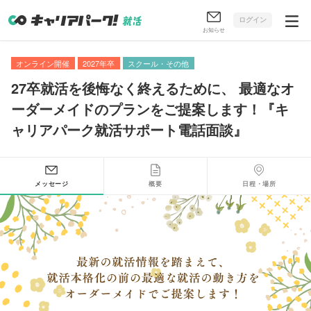
ログイン
お知らせ
オンライン開催
2027年卒
スクール・その他
27卒就活を後悔なく終えるために
、
最適なオ
ーダーメイドのプランをご提案します！『キ
ャリアパーク就活サポート電話面談』
メッセージ
概要
日程・場所