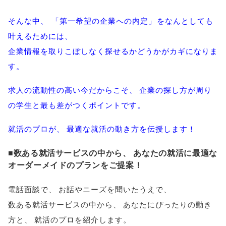
そんな中
、
「
第一希望の企業への内定
」
をなんとしても
叶えるためには
、
企業情報を取りこぼしなく探せるかどうかがカギになりま
す
。
求人の流動性の高い今だからこそ
、
企業の探し方が周り
の学生と最も差がつくポイントです
。
就活のプロが
、
最適な就活の動き方を伝授します！
■数ある就活サービスの中から
、
あなたの就活に最適な
オーダーメイドのプランをご提案！
電話面談で
、
お話やニーズを聞いたうえで
、
数ある就活サービスの中から
、
あなたにぴったりの動き
方と
、
就活のプロを紹介します
。