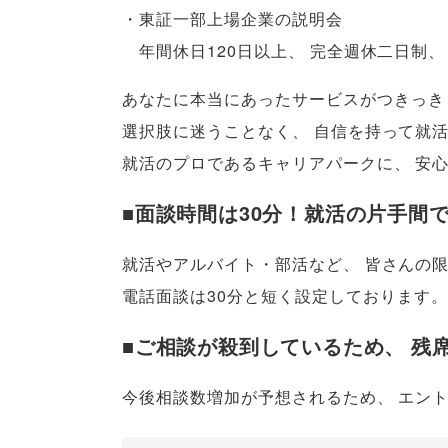
・東証一部上場企業の説明会
年間休日120日以上
、
完全週休二日制
、
あなたに本当にあったサービスがつきっき
選択肢に迷うことなく
、
自信を持って就
就活のプロであるキャリアパークに
、
安
■面談時間は30分！就活の片手間
就活やアルバイト・部活など
、
皆さんの
電話面談は30分と短く設定しております
。
■ご相談が殺到しているため
、
残
今後相談数増加が予想されるため
、
エン