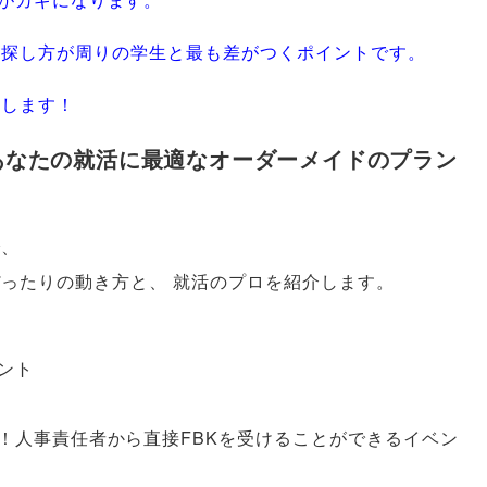
の探し方が周りの学生と最も差がつくポイントです
。
授します！
あなたの就活に最適なオーダーメイドのプラン
で
、
ぴったりの動き方と
、
就活のプロを紹介します
。
ント
人事責任者から直接FBKを受けることができるイベン