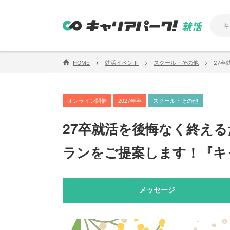
›
›
›
HOME
就活イベント
スクール・その他
27
オンライン開催
2027年卒
スクール・その他
27卒就活を後悔なく終え
ランをご提案します！『キ
メッセージ