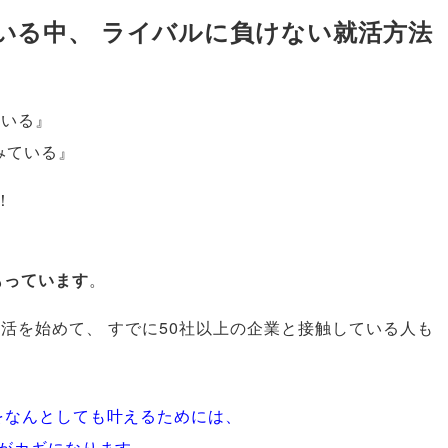
いる中
、
ライバルに負けない就活方法
ている』
みている』
！
もっています
。
就活を始めて
、
すでに50社以上の企業と接触している人も
をなんとしても叶えるためには
、
がカギになります
。