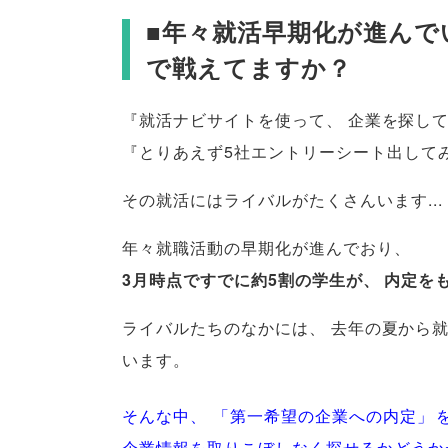
■年々就活早期化が進んで
で戦えてますか？
『就活ナビサイトを使って
、
企業を探し
『とりあえず5社エントリーシート出して
その就活にはライバルがたくさんいます...
年々就職活動の早期化が進んでおり
、
3月時点ですでに約5割の学生が
、
内定を
ライバルたちのなかには
、
去年の夏から
います
。
そんな中
、
「
第一希望の企業への内定
」
企業情報を取りこぼしなく探せるかどうか