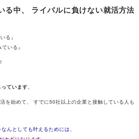
いる中
、
ライバルに負けない就活方法
ている』
みている』
！
もっています
。
就活を始めて
、
すでに50社以上の企業と接触している人も
をなんとしても叶えるためには
、
がカギになります
。