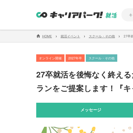
›
›
›
HOME
就活イベント
スクール・その他
27
オンライン開催
2027年卒
スクール・その他
27卒就活を後悔なく終え
ランをご提案します！『キ
メッセージ