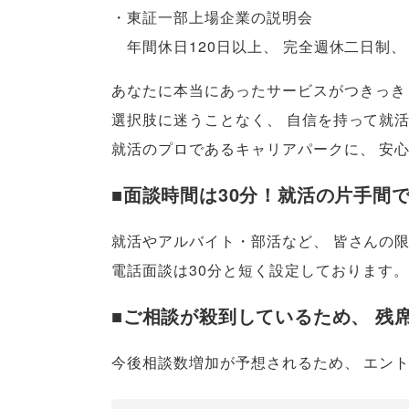
・東証一部上場企業の説明会
年間休日120日以上
、
完全週休二日制
、
あなたに本当にあったサービスがつきっき
選択肢に迷うことなく
、
自信を持って就
就活のプロであるキャリアパークに
、
安
■面談時間は30分！就活の片手間
就活やアルバイト・部活など
、
皆さんの
電話面談は30分と短く設定しております
。
■ご相談が殺到しているため
、
残
今後相談数増加が予想されるため
、
エン