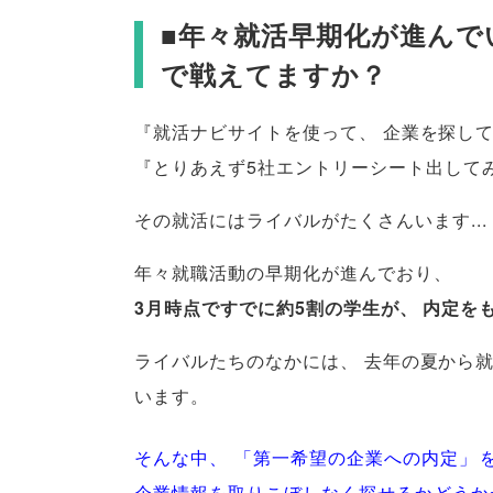
■年々就活早期化が進んで
で戦えてますか？
『就活ナビサイトを使って
、
企業を探し
『とりあえず5社エントリーシート出して
その就活にはライバルがたくさんいます...
年々就職活動の早期化が進んでおり
、
3月時点ですでに約5割の学生が
、
内定を
ライバルたちのなかには
、
去年の夏から
います
。
そんな中
、
「
第一希望の企業への内定
」
企業情報を取りこぼしなく探せるかどうか