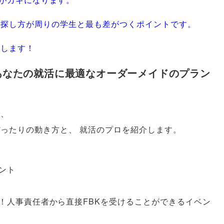
の探し方が周りの学生と最も差がつくポイントです
。
授します！
あなたの就活に最適なオーダーメイドのプラン
で
、
ぴったりの動き方と
、
就活のプロを紹介します
。
ント
人事責任者から直接FBKを受けることができるイベン