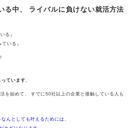
いる中
、
ライバルに負けない就活方法
ている』
みている』
！
もっています
。
就活を始めて
、
すでに50社以上の企業と接触している人も
をなんとしても叶えるためには
、
がカギになります
。