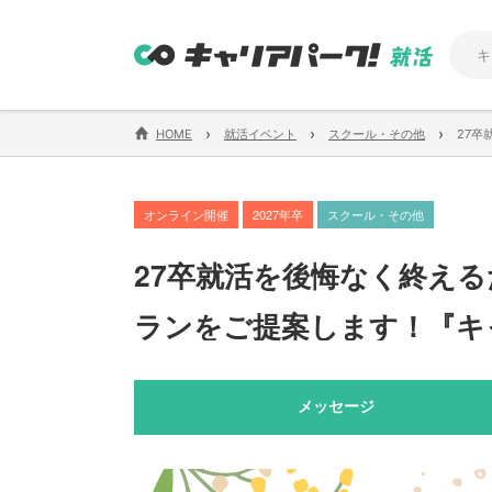
›
›
›
HOME
就活イベント
スクール・その他
27
オンライン開催
2027年卒
スクール・その他
27卒就活を後悔なく終え
ランをご提案します！『キ
メッセージ