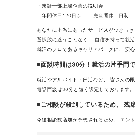
・東証一部上場企業の説明会
年間休日120日以上
、
完全週休二日制
、
あなたに本当にあったサービスがつきっき
選択肢に迷うことなく
、
自信を持って就
就活のプロであるキャリアパークに
、
安
■面談時間は30分！就活の片手間
就活やアルバイト・部活など
、
皆さんの
電話面談は30分と短く設定しております
。
■ご相談が殺到しているため
、
残
今後相談数増加が予想されるため
、
エン