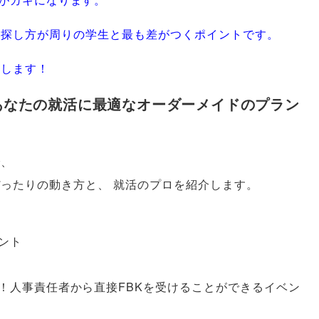
の探し方が周りの学生と最も差がつくポイントです
。
授します！
あなたの就活に最適なオーダーメイドのプラン
で
、
ぴったりの動き方と
、
就活のプロを紹介します
。
ント
人事責任者から直接FBKを受けることができるイベン