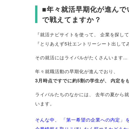
■年々就活早期化が進んで
で戦えてますか？
『就活ナビサイトを使って
、
企業を探し
『とりあえず5社エントリーシート出して
その就活にはライバルがたくさんいます...
年々就職活動の早期化が進んでおり
、
3月時点ですでに約5割の学生が
、
内定を
ライバルたちのなかには
、
去年の夏から
います
。
そんな中
、
「
第一希望の企業への内定
」
企業情報を取りこぼしなく探せるかどうか